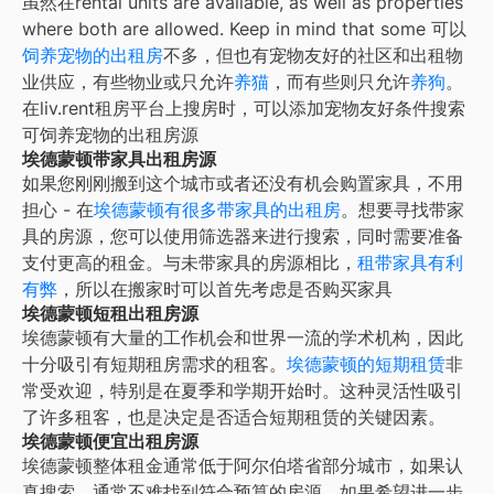
虽然在
rental units are available, as well as properties
where both are allowed. Keep in mind that some
可以
饲养宠物的出租房
不多，但也有宠物友好的社区和出租物
业供应，有些物业或只允许
养猫
，而有些则只允许
养狗
。
在liv.rent租房平台上搜房时，可以添加宠物友好条件搜索
可饲养宠物的出租房源
埃德蒙顿带家具出租房源
如果您刚刚搬到这个城市或者还没有机会购置家具，不用
担心 - 在
埃德蒙顿
有很多带家具的出租房
。想要寻找带家
具的房源，您可以使用筛选器来进行搜索，同时需要准备
支付更高的租金。与未带家具的房源相比，
租带家具有利
有弊
，所以在搬家时可以首先考虑是否购买家具
埃德蒙顿短租出租房源
埃德蒙顿
有大量的工作机会和世界一流的学术机构，因此
十分吸引有短期租房需求的租客。
埃德蒙顿
的短期租赁
非
常受欢迎，特别是在夏季和学期开始时。这种灵活性吸引
了许多租客，也是决定是否适合短期租赁的关键因素。
埃德蒙顿便宜出租房源
埃德蒙顿整体租金通常低于阿尔伯塔省部分城市，如果认
真搜索，通常不难找到符合预算的房源。如果希望进一步