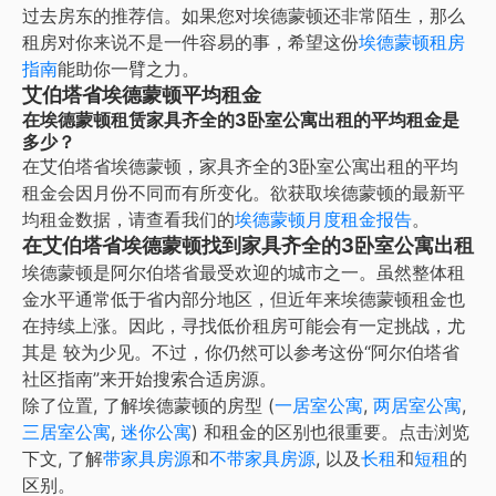
过去房东的推荐信。如果您对
埃德蒙顿
还非常陌生，那么
租房对你来说不是一件容易的事，希望这份
埃德蒙顿
租房
指南
能助你一臂之力。
艾伯塔省埃德蒙顿平均租金
在埃德蒙顿租赁家具齐全的3卧室公寓出租的平均租金是
多少？
在
艾伯塔省埃德蒙顿
，
家具齐全的3卧室公寓出租
的平均
租金会因月份不同而有所变化。欲获取
埃德蒙顿
的最新平
均租金数据，请查看我们的
埃德蒙顿
月度租金报告
。
在艾伯塔省埃德蒙顿找到家具齐全的3卧室公寓出租
埃德蒙顿是阿尔伯塔省最受欢迎的城市之一。虽然整体租
金水平通常低于省内部分地区，但近年来埃德蒙顿租金也
在持续上涨。因此，寻找低价租房可能会有一定挑战，尤
其是
较为少见。不过，你仍然可以参考这份“阿尔伯塔省
社区指南”来开始搜索合适房源。
除了位置, 了解
埃德蒙顿
的房型 (
一居室公寓
,
两居室公寓
,
三居室公寓
,
迷你公寓
) 和租金的区别也很重要。点击浏览
下文, 了解
带家具房源
和
不带家具房源
, 以及
长租
和
短租
的
区别。