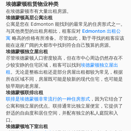
埃德蒙顿租赁物业种类
在
埃德蒙顿
市有大量出租房源。
埃德蒙顿高层公寓出租
公寓是您在 Edmonton 能找到的最常见的住房形式之一。
与其他类型的出租房相比，租客应对
Edmonton 出租公
寓
略高的价格有所准备。尽管如此，勤于寻找的租客应该
能在这座广阔的大都市中找到符合自己预算的房源。
埃德蒙顿独立屋出租
尽管埃德蒙顿人口密度较高，但在市中心周边仍然存在不
少较安静的住宅区域，租客可以找到
埃德蒙顿独立屋出
租
。无论是整栋出租还是部分房屋出租都较为常见，根据
所在区域不同，房屋既可能是较新的现代住宅，也可能是
较早期的老房屋。
埃德蒙顿联排出租
联排是
埃德蒙顿
非常流行的一种住房形式
，因为它结合了
公寓和独立屋的优点。联排通常比独立屋便宜，它提供了
舒适的自由度和居住空间，并配有独立的私人庭院和入
口。
埃德蒙顿地下室出租