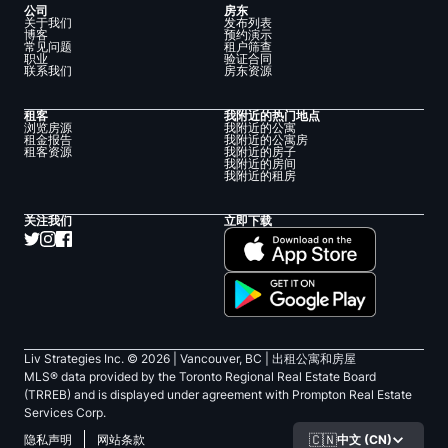
公司
房东
关于我们
发布列表
博客
预约演示
常见问题
租户筛查
职业
验证合同
联系我们
房东资源
租客
我附近的热门地点
浏览房源
我附近的公寓
租金报告
我附近的公寓房
租客资源
我附近的房子
我附近的房间
我附近的租房
关注我们
立即下载
Liv Strategies Inc. ©
2026
| Vancouver, BC |
出租公寓和房屋
MLS® data provided by the Toronto Regional Real Estate Board
(TRREB) and is displayed under agreement with Prompton Real Estate
Services Corp.
🇨🇳
中文 (CN)
隐私声明
网站条款