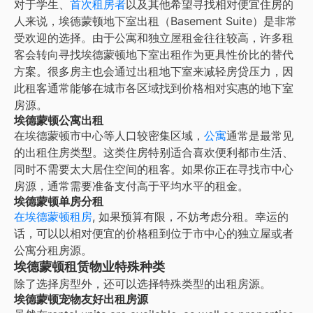
对于学生、
首次租房者
以及其他希望寻找相对便宜住房的
人来说，埃德蒙顿地下室出租（Basement Suite）是非常
受欢迎的选择。由于公寓和独立屋租金往往较高，许多租
客会转向寻找埃德蒙顿地下室出租作为更具性价比的替代
方案。很多房主也会通过出租地下室来减轻房贷压力，因
此租客通常能够在城市各区域找到价格相对实惠的地下室
房源。
埃德蒙顿公寓出租
在
埃德蒙顿
市中心等人口较密集区域，
公寓
通常是最常见
的出租住房类型。这类住房特别适合喜欢便利都市生活、
同时不需要太大居住空间的租客。如果你正在寻找市中心
房源，通常需要准备支付高于平均水平的租金。
埃德蒙顿单房分租
在
埃德蒙顿租房
, 如果预算有限，不妨考虑分租。幸运的
话，可以以相对便宜的价格租到位于市中心的独立屋或者
公寓分租房源。
埃德蒙顿租赁物业特殊种类
除了选择房型外，还可以选择特殊类型的出租房源。
埃德蒙顿宠物友好出租房源