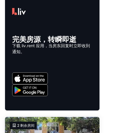
完美房源，转瞬即逝
下载 liv.rent 应用，当房东回复时立即收到
通知。
2
剩余房间