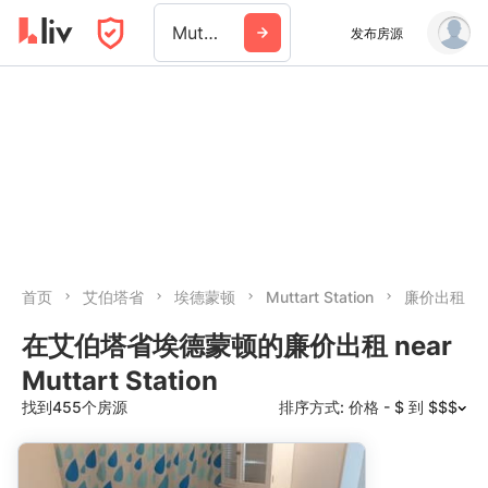
Muttart Station
发布房源
首页
艾伯塔省
埃德蒙顿
Muttart Station
廉价出租
在艾伯塔省埃德蒙顿的廉价出租 near
Muttart Station
找到455个房源
排序方式: 价格 - $ 到 $$$
推荐