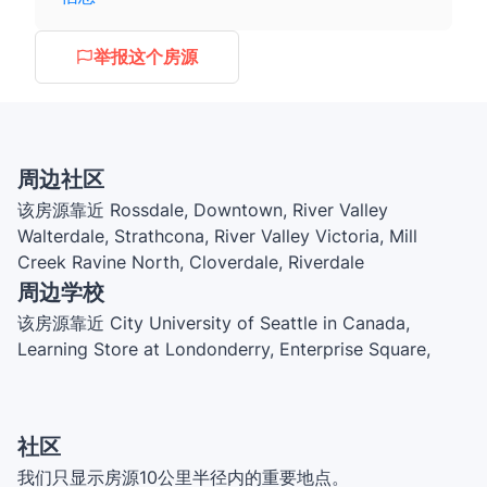
举报这个房源
周边社区
该房源靠近 Rossdale, Downtown, River Valley
Walterdale, Strathcona, River Valley Victoria, Mill
Creek Ravine North, Cloverdale, Riverdale
周边学校
该房源靠近 City University of Seattle in Canada,
Learning Store at Londonderry, Enterprise Square,
École/Escuela Holy Child Catholic School, Boyle
Street Education Centre, King Edward School,
MacEwan University City Centre Campus, Academy at
社区
King Edward, University of Alberta
我们只显示房源10公里半径内的重要地点。