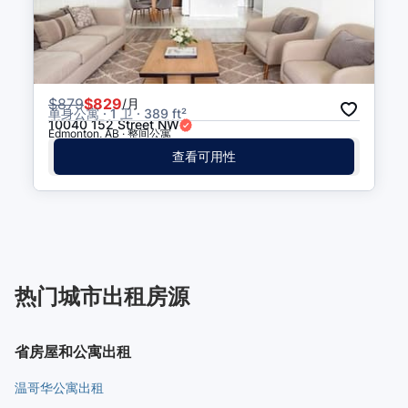
$
879
$829
/月
单身公寓 · 1 卫 · 389 ft²
10040 152 Street NW
Edmonton, AB · 整间公寓
查看可用性
热门城市出租房源
省房屋和公寓出租
温哥华公寓出租