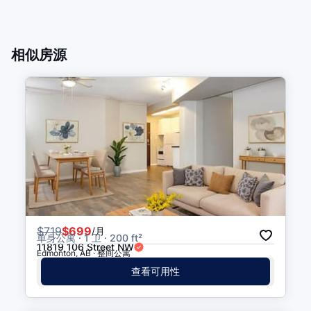
106 Street & 96 Avenue
步行 5 分钟
(
0.3
公里
)
相似房源
107 Street & 107 Avenue
步行 6 分钟
(
0.3
公里
)
Bay/Enterprise Square
步行 12 分钟
(
0.7
公里
)
Government Centre
步行 13 分钟
(
0.8
公里
)
Corona
步行 14 分钟
(
0.8
公里
)
$
719
$699
/月
单身公寓 · 1 卫 · 200 ft²
Central
步行 14 分钟
(
0.9
公里
)
11819 106 Street NW
Edmonton, AB · 整间公寓
查看可用性