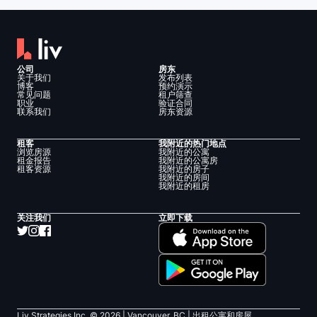
公司
房东
关于我们
发布列表
博客
预约演示
常见问题
租户筛查
职业
验证合同
联系我们
房东资源
租客
我附近的热门地点
浏览房源
我附近的公寓
租金报告
我附近的公寓房
租客资源
我附近的房子
我附近的房间
我附近的租房
关注我们
立即下载
Liv Strategies Inc. ©
2026
| Vancouver, BC |
出租公寓和房屋