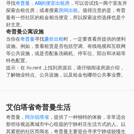
寻找
奇普曼，AB的便宜出租房
，可以尝试找一两个室友并
探索合租住房；或者搜索
房间出租
。值得注意的是，奇普
曼有一些社区的租金相当便宜，所以探索这些选择也是个
好主意。
奇普曼公寓设施
当你在
奇普曼
寻找
廉价出租
时，一定要查看所提供的便利
设施。例如，查看租赁是否包括空调、有线电视和互联网
等公共设施，或是否配备洗碗机、停车位、阳台和冰箱等
特色配置。
提示：在 liv.rent 上找到房源后，请仔细阅读房源介绍，
了解物业特点、公共设施，以及租金包哪些公共事业费。
艾伯塔省奇普曼生活
奇普曼，
阿尔伯塔省
，提供了一种独特的体验，非常适合
那些珍视远离城市中心喧嚣的宁静村庄生活方式的人。以
其紧密的社区而闻名，奇普曼主要迎合寻求宁静或较慢生