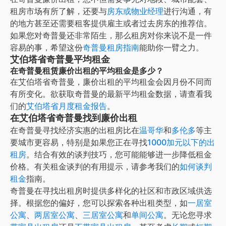
租房市场有所了解，还要与
房东或物业经理
进行沟通，有
的地方甚至还需要租客提供雇主或者过去房东的推荐信。
如果您对
奇普曼
还非常陌生，那么租房对你来说不是一件
容易的事，希望这份
奇普曼
租房指南
能助你一臂之力。
艾伯塔省奇普曼平均租金
在奇普曼租赁廉价出租的平均租金是多少？
在
艾伯塔省奇普曼
，
廉价出租
的平均租金会因月份不同而
有所变化。欲获取
奇普曼
的最新平均租金数据，请查看我
们的
艾伯塔省
月度租金报告
。
在艾伯塔省奇普曼找到廉价出租
在奇普曼寻找经济实惠的出租房比在
温哥华
和
多伦多
等主
要城市更容易，特别是如果您正在寻找
1000加元以下的出
租房
。结合有效的谈判技巧，您可能能够进一步降低租金
价格。有关租金谈判的有用提示，请参考我们的
如何谈判
租金
指南。
奇普曼在寻找出租房时提供多样化的社区和市政区域供选
择。根据您的偏好，您可以探索各种出租类型，如
一居室
公寓
、
两居室公寓
、
三居室公寓
和
单间公寓
。无论您寻求