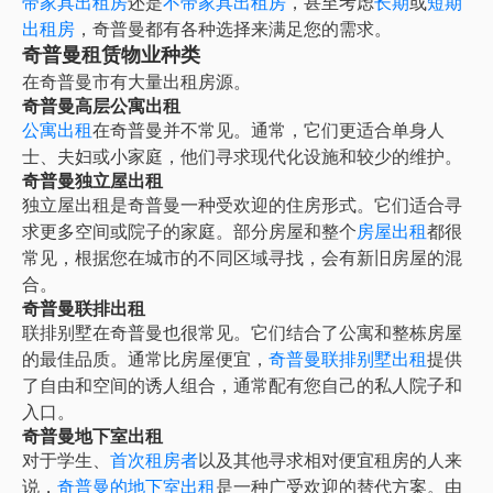
带家具出租房
还是
不带家具出租房
，甚至考虑
长期
或
短期
出租房
，奇普曼都有各种选择来满足您的需求。
奇普曼租赁物业种类
在
奇普曼
市有大量出租房源。
奇普曼高层公寓出租
公寓出租
在奇普曼并不常见。通常，它们更适合单身人
士、夫妇或小家庭，他们寻求现代化设施和较少的维护。
奇普曼独立屋出租
独立屋出租是奇普曼一种受欢迎的住房形式。它们适合寻
求更多空间或院子的家庭。部分房屋和整个
房屋出租
都很
常见，根据您在城市的不同区域寻找，会有新旧房屋的混
合。
奇普曼联排出租
联排别墅在奇普曼也很常见。它们结合了公寓和整栋房屋
的最佳品质。通常比房屋便宜，
奇普曼联排别墅出租
提供
了自由和空间的诱人组合，通常配有您自己的私人院子和
入口。
奇普曼地下室出租
对于学生、
首次租房者
以及其他寻求相对便宜租房的人来
说，
奇普曼的地下室出租
是一种广受欢迎的替代方案。由