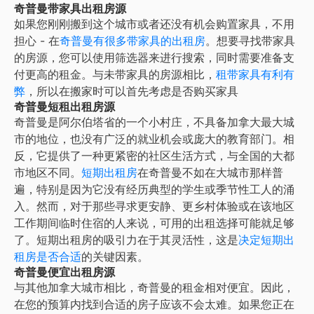
奇普曼带家具出租房源
如果您刚刚搬到这个城市或者还没有机会购置家具，不用
担心 - 在
奇普曼
有很多带家具的出租房
。想要寻找带家具
的房源，您可以使用筛选器来进行搜索，同时需要准备支
付更高的租金。与未带家具的房源相比，
租带家具有利有
弊
，所以在搬家时可以首先考虑是否购买家具
奇普曼短租出租房源
奇普曼是阿尔伯塔省的一个小村庄，不具备加拿大最大城
市的地位，也没有广泛的就业机会或庞大的教育部门。相
反，它提供了一种更紧密的社区生活方式，与全国的大都
市地区不同。
短期出租房
在奇普曼不如在大城市那样普
遍，特别是因为它没有经历典型的学生或季节性工人的涌
入。然而，对于那些寻求更安静、更乡村体验或在该地区
工作期间临时住宿的人来说，可用的出租选择可能就足够
了。短期出租房的吸引力在于其灵活性，这是
决定短期出
租房是否合适
的关键因素。
奇普曼便宜出租房源
与其他加拿大城市相比，奇普曼的租金相对便宜。因此，
在您的预算内找到合适的房子应该不会太难。如果您正在