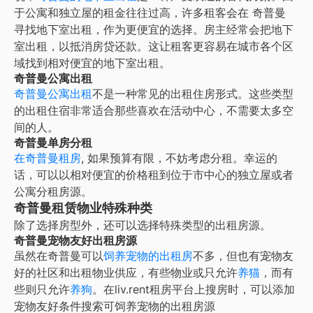
于公寓和独立屋的租金往往过高，许多租客会在 奇普曼
寻找地下室出租，作为更便宜的选择。房主经常会把地下
室出租，以抵消房贷还款。这让租客更容易在城市各个区
域找到相对便宜的地下室出租。
奇普曼公寓出租
奇普曼公寓出租
不是一种常见的出租住房形式。这些类型
的出租住宿非常适合那些喜欢在活动中心，不需要太多空
间的人。
奇普曼单房分租
在
奇普曼租房
, 如果预算有限，不妨考虑分租。幸运的
话，可以以相对便宜的价格租到位于市中心的独立屋或者
公寓分租房源。
奇普曼租赁物业特殊种类
除了选择房型外，还可以选择特殊类型的出租房源。
奇普曼宠物友好出租房源
虽然在
奇普曼
可以
饲养宠物的出租房
不多，但也有宠物友
好的社区和出租物业供应，有些物业或只允许
养猫
，而有
些则只允许
养狗
。在liv.rent租房平台上搜房时，可以添加
宠物友好条件搜索可饲养宠物的出租房源