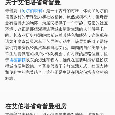
关于艾伯塔省奇普曼
奇普曼（
阿尔伯塔省
）是一个古朴的村庄，体现了阿尔伯
塔省乡村的宁静魅力和社区精神。虽然规模不大，但奇普
曼有着博大的胸怀，为居民提供了一个宁静、紧密的社区
环境，这正是那些渴望逃离城市喧嚣生活的人们所寻求
的。其农业历史根源继续塑造着其特色和经济，这体现在
诸如年度奇普曼汽车工艺展等活动中，该展览吸引了爱好
者们前来庆祝经典汽车和当地文化。周围的自然美景为日
常生活提供慰藉和户外休闲机会，而村庄的战略位置，位
于
埃德蒙顿
以东的短途车程内，确保在需要时能够轻松获
得城市便利设施。奇普曼代表了宁静生活方式、社区支持
和便利性的完美结合，这些正是生活在阿尔伯塔省乡村的
标志。
在艾伯塔省奇普曼租房
在
奇普曼
廉价出租
，您不但需要事先对地段、城市配套、