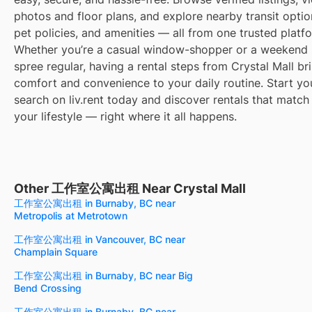
photos and floor plans, and explore nearby transit optio
pet policies, and amenities — all from one trusted platf
Whether you’re a casual window-shopper or a weekend
spree regular, having a rental steps from Crystal Mall br
comfort and convenience to your daily routine. Start yo
search on liv.rent today and discover rentals that match
your lifestyle — right where it all happens.
Other 工作室公寓出租 Near Crystal Mall
工作室公寓出租 in Burnaby, BC near
Metropolis at Metrotown
工作室公寓出租 in Vancouver, BC near
Champlain Square
工作室公寓出租 in Burnaby, BC near Big
Bend Crossing
工作室公寓出租 in Burnaby, BC near