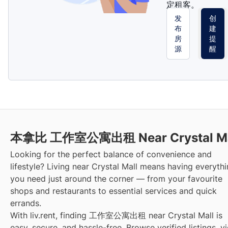
定租客。
发
创
布
建
房
提
源
醒
本拿比 工作室公寓出租 Near Crystal Ma
Looking for the perfect balance of convenience and
lifestyle? Living near Crystal Mall means having everyth
you need just around the corner — from your favourite
shops and restaurants to essential services and quick
errands.
With liv.rent, finding 工作室公寓出租 near Crystal Mall is
easy, secure, and hassle-free. Browse verified listings, v