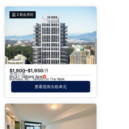
推荐
2
剩余房间
日期: 最新日期在前
日期: 过往日期在前
价格 - $$$ 到 $
价格 - $ 到 $$$
$1,900–$1,950
/月
单身公寓
6537 Telford Ave
Burnaby, BC · Telford On The Walk
查看现有出租单元