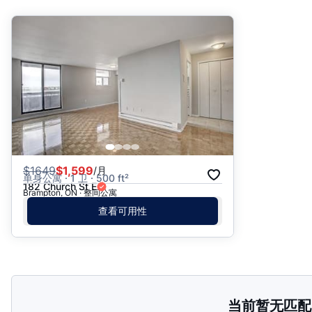
推荐
日期: 最新日期在前
日期: 过往日期在前
价格 - $$$ 到 $
价格 - $ 到 $$$
$
1649
$1,599
/月
单身公寓 · 1 卫 · 500 ft²
182 Church St E
Brampton, ON · 整间公寓
查看可用性
当前暂无匹配