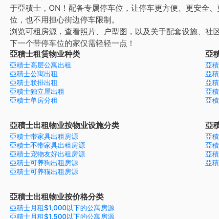
于亞積士，ON！配备专属停车位，让停车更方便、更安全、
位，也不用担心街边停车限制。
浏览可租房源，查看照片、户型图，以及关于配套设施、社
下一个带停车位的家仅需轻轻一点！
亞積士租赁物业种类
亞
亞積士高层公寓出租
亞積
亞積士公寓出租
亞積
亞積士联排出租
亞積
亞積士独立屋出租
亞積
亞積士单房分租
亞積
亞積士出租物业按物业设施分类
亞
亞積士带家具出租房源
亞積
亞積士不带家具出租房源
亞積
亞積士宠物友好出租房源
亞積
亞積士可养狗出租房源
亞積
亞積士可养猫出租房源
亞積士出租物业按价格分类
亞積士月租$1,000以下的公寓房源
亞積士月租$1,500以下的公寓房源