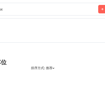
ax
车位
排序方式: 推荐
推荐
日期: 最新日期在前
日期: 过往日期在前