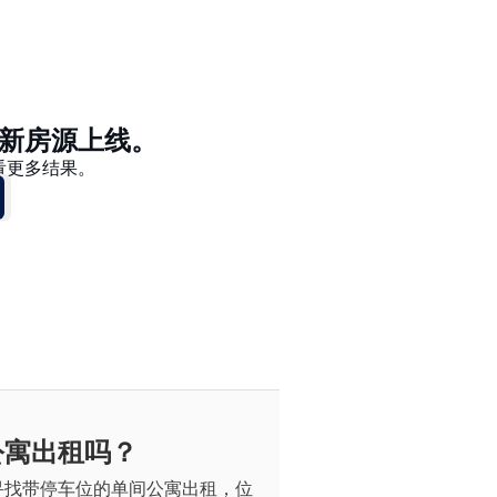
价格 - $$$ 到 $
价格 - $ 到 $$$
新房源上线。
看更多结果。
公寓出租吗？
寻找带停车位的单间公寓出租，位