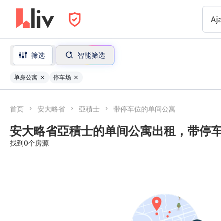
Aj
筛选
智能筛选
单身公寓
停车场
首页
安大略省
亞積士
带停车位的单间公寓
安大略省亞積士的单间公寓出租，带停
找到0个房源