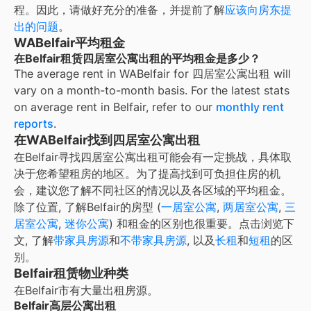
程。因此，请做好充分的准备，并提前了解
应该向房东提
出的问题
。
WABelfair平均租金
在Belfair租赁四居室公寓出租的平均租金是多少？
The average rent in
WABelfair
for
四居室公寓出租
will
vary on a month-to-month basis. For the latest stats
on average rent in
Belfair
, refer to our
monthly rent
reports
.
在WABelfair找到四居室公寓出租
在Belfair寻找四居室公寓出租可能会有一定挑战，具体取
决于您希望租房的地区。为了提高找到可负担住房的机
会，建议您了解不同社区的情况以及各区域的平均租金。
除了位置, 了解
Belfair
的房型 (
一居室公寓
,
两居室公寓
,
三
居室公寓
,
迷你公寓
) 和租金的区别也很重要。点击浏览下
文, 了解
带家具房源
和
不带家具房源
, 以及
长租
和
短租
的区
别。
Belfair租赁物业种类
在
Belfair
市有大量出租房源。
Belfair高层公寓出租