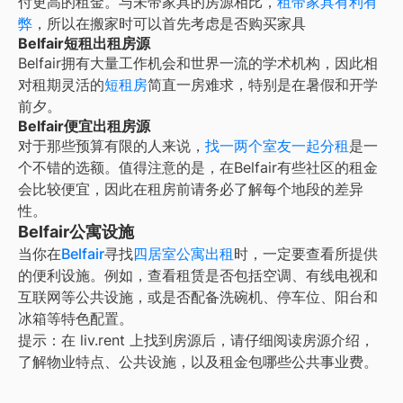
付更高的租金。与未带家具的房源相比，
租带家具有利有
弊
，所以在搬家时可以首先考虑是否购买家具
Belfair短租出租房源
Belfair
拥有大量工作机会和世界一流的学术机构，因此相
对租期灵活的
短租房
简直一房难求，特别是在暑假和开学
前夕。
Belfair便宜出租房源
对于那些预算有限的人来说，
找一两个室友一起分租
是一
个不错的选额。值得注意的是，在
Belfair
有些社区的租金
会比较便宜，因此在租房前请务必了解每个地段的差异
性。
Belfair公寓设施
当你在
Belfair
寻找
四居室公寓出租
时，一定要查看所提供
的便利设施。例如，查看租赁是否包括空调、有线电视和
互联网等公共设施，或是否配备洗碗机、停车位、阳台和
冰箱等特色配置。
提示：在 liv.rent 上找到房源后，请仔细阅读房源介绍，
了解物业特点、公共设施，以及租金包哪些公共事业费。