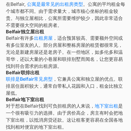
在
Belfair
,
公寓是最常见的出租房类型
。公寓的平均租金每
个城市都不同。由于需求量大，城市核心坐标的租金较
贵。与独立屋相比，公寓所需要维护较少，因此非常适合
不需要很大空间的租房者。
Belfair独立屋出租
Belfair有许多
出租房屋
，适合预算较高、需要额外空间或
有多位室友的人。部分房屋和整栋房屋的租赁都很常见，
无论是新建房屋还是老房子。在一些地区，如多伦多和温
哥华，还以大量的小巷屋和联排别墅而闻名，让您更容易
找到符合需求的出租房源。
Belfair联排出租
联排是Belfair常见房型
，它兼具公寓和独立屋的优点。联
排居住面积较大，通常自带私人花园和入口，租金比独立
屋低。
Belfair地下室出租
对于想在Belfair找到可负担租房的人来说，
地下室出租
是
一个很有吸引力的选择。由于房价高企，房主有时会把地
下室出租，以抵消房贷还款。这让租客更容易在全国各地
找到相对便宜的地下室出租。