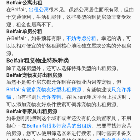
Belfair公寓出租
在
Belfair
,
出租公寓
很常见。虽然公寓居住面积有限，但由
于交通便利，生活机能佳，这些类型的租赁房源非常受欢
迎，租金也居高不下。
Belfair单房分租
在
Belfair
，如果预算有限，
不妨考虑分租
。幸运的话，可
以以相对便宜的价格租到核心地段独立屋或公寓的分租房
源。
Belfair租赁物业特殊种类
除了选择房型外，还可以选择特殊类型的出租房源。
Belfair宠物友好出租房源
虽然不是每个房东都允许租客在物业内饲养宠物，但
Belfair
有很多宠物友好型出租房源
，有些物业或
只允许养
猫
，而有些则
只允许养狗
。在liv.rent租房平台上搜房时，
可以添加宠物友好条件搜索可饲养宠物的出租房源。
Belfair带家具出租房源
如果您刚刚搬到这个城市或者还没有机会购置家具，不用
担心 - 在
Belfair
有很多带家具的出租房
。想要寻找带家具
的房源，您可以使用筛选器来进行搜索，同时需要准备支