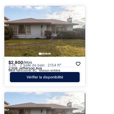
Suggéré
Date: les plus récents d’abord
Date: les plus anciens d’abord
Prix - $$$ à $
Prix - $ à $$$
$2,800
/Mois
3 ch. · 2 Salle de bain · 2154 ft²
2308 Jefferson Ave
West Vancouver, BC · Maison entière
Vérifier la disponibilité