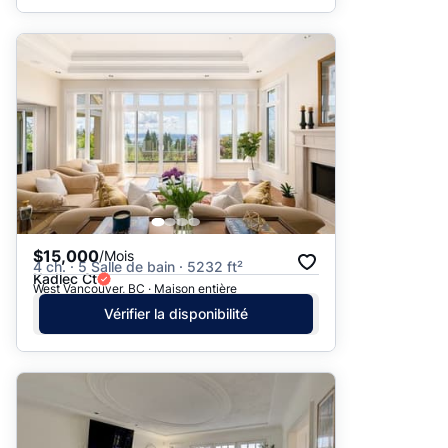
$15,000
/Mois
4 ch. · 5 Salle de bain · 5232 ft²
Kadlec Ct
West Vancouver, BC · Maison entière
Vérifier la disponibilité