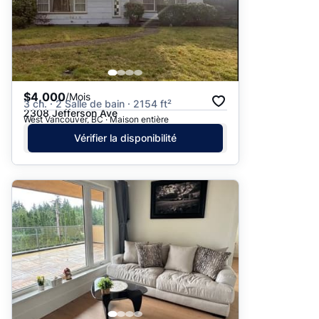
$4,000
/Mois
3 ch. · 2 Salle de bain · 2154 ft²
2308 Jefferson Ave
West Vancouver, BC · Maison entière
Vérifier la disponibilité