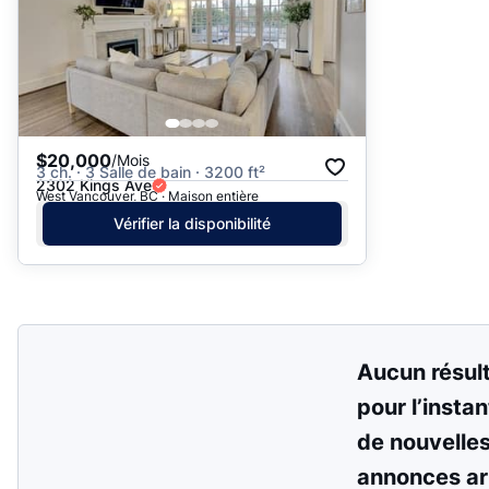
$20,000
/Mois
3 ch. · 3 Salle de bain · 3200 ft²
2302 Kings Ave
West Vancouver, BC · Maison entière
Vérifier la disponibilité
Aucun résul
pour l’instan
de nouvelle
annonces ar