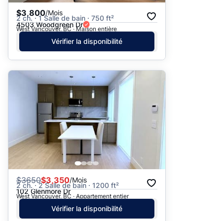
$3,800
/Mois
2 ch. · 1 Salle de bain · 750 ft²
4503 Woodgreen Dr
West Vancouver, BC · Maison entière
Vérifier la disponibilité
$
3650
$3,350
/Mois
2 ch. · 2 Salle de bain · 1200 ft²
102 Glenmore Dr
West Vancouver, BC · Appartement entier
Vérifier la disponibilité