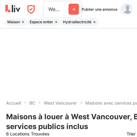
West Vancouver
Publier une annonce
Maison
Espace entier
Hydroélectricité
Accueil
BC
West Vancouver
Maisons avec services pu
Maisons à louer à West Vancouver, 
services publics inclus
6 Locations Trouvées
Trier