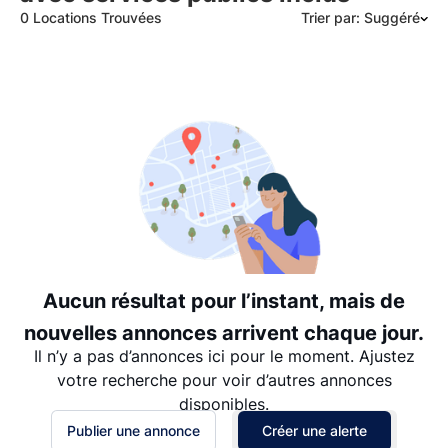
0 Locations Trouvées
Trier par: Suggéré
Suggéré
Date: les plus récents d’abord
Date: les plus anciens d’abord
Prix - $$$ à $
Prix - $ à $$$
Aucun résultat pour l’instant, mais de
nouvelles annonces arrivent chaque jour.
Il n’y a pas d’annonces ici pour le moment. Ajustez
votre recherche pour voir d’autres annonces
disponibles.
Publier une annonce
Créer une alerte