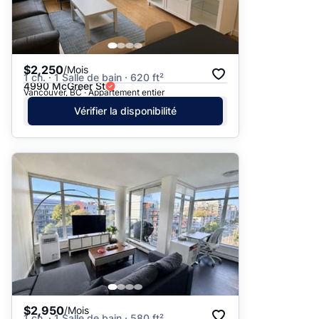
$2,250
/Mois
1 ch. · 1 Salle de bain · 620 ft²
4990 McGreer St
Vancouver, BC · Appartement entier
Vérifier la disponibilité
$2,950
/Mois
1 ch. · 1 Salle de bain · 580 ft²