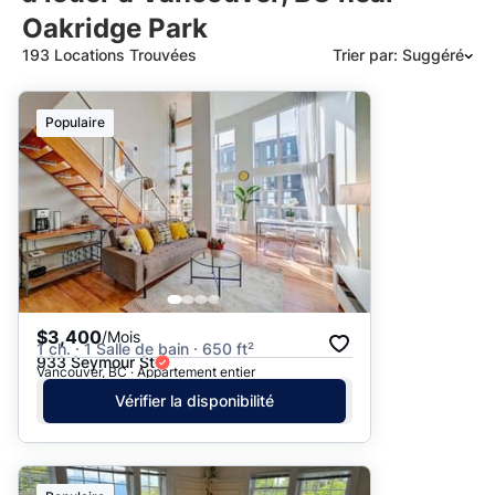
Oakridge Park
193 Locations Trouvées
Trier par: Suggéré
Suggéré
Populaire
Date: les plus récents d’abord
Date: les plus anciens d’abord
Prix - $$$ à $
Prix - $ à $$$
$3,400
/Mois
1 ch. · 1 Salle de bain · 650 ft²
933 Seymour St
Vancouver, BC · Appartement entier
Vérifier la disponibilité