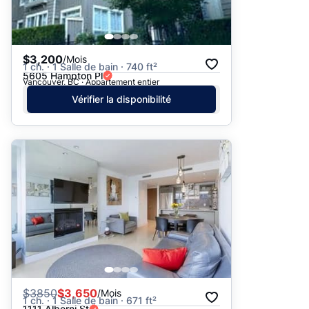
$3,200
/Mois
1 ch. · 1 Salle de bain · 740 ft²
5605 Hampton Pl
Vancouver, BC · Appartement entier
Vérifier la disponibilité
$
3850
$3,650
/Mois
1 ch. · 1 Salle de bain · 671 ft²
1111 Alberni St