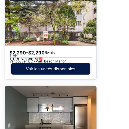
$2,290–$2,290
/Mois
1 ch.
1925 Nelson St
Vancouver, BC · Park Beach Manor
Voir les unités disponibles