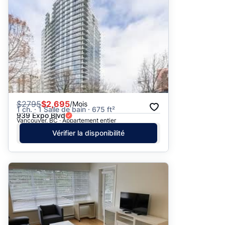
$
2795
$2,695
/Mois
1 ch. · 1 Salle de bain · 675 ft²
939 Expo Blvd
Vancouver, BC · Appartement entier
Vérifier la disponibilité