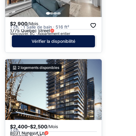
$2,900
/Mois
1 ch. · 1 Salle de bain · 516 ft²
1775 Quebec Street
Vancouver, BC · Appartement entier
Vérifier la disponibilité
2
logements disponibles
$2,400–$2,500
/Mois
1 ch.
8031 Nunavut Ln
Vancouver, BC · MC2