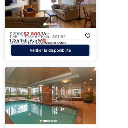
$
2900
$2,800
/Mois
1 ch. · 1 Salle de bain · 891 ft²
1235 15th Ave W
Vancouver, BC · Appartement entier
Vérifier la disponibilité