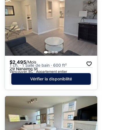
$2,495
/Mois
1 ch. · 1 Salle de bain · 600 ft²
29 Nanaimo St
Vancouver, BC · Appartement entier
Vérifier la disponibilité