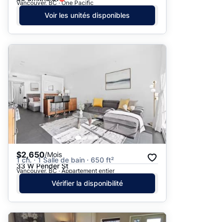
Vancouver, BC · One Pacific
Voir les unités disponibles
$2,650
/Mois
1 ch. · 1 Salle de bain · 650 ft²
33 W Pender St
Vancouver, BC · Appartement entier
Vérifier la disponibilité