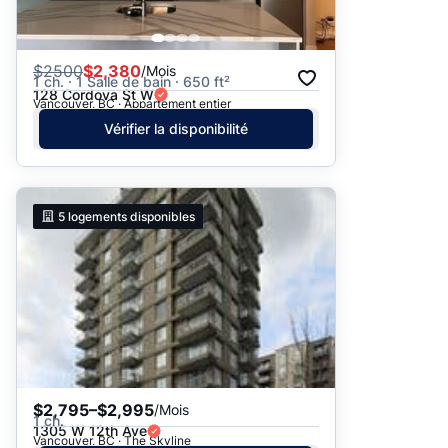
$
2500
$2,380
/Mois
1 ch. · 1 Salle de bain · 650 ft²
128 Cordova St W
Vancouver, BC · Appartement entier
Vérifier la disponibilité
5
logements disponibles
$2,795–$2,995
/Mois
1 ch.
1305 W 12th Ave
Vancouver, BC · The Skyline