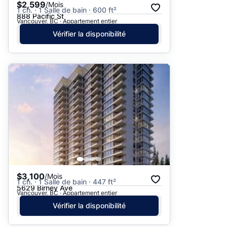
$2,599
/Mois
1 ch. · 1 Salle de bain · 600 ft²
888 Pacific St
Vancouver, BC · Appartement entier
Vérifier la disponibilité
$3,100
/Mois
1 ch. · 1 Salle de bain · 447 ft²
5629 Birney Ave
Vancouver, BC · Appartement entier
Vérifier la disponibilité