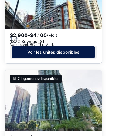
$2,900–$4,100
/Mois
1 ch.
1372 Seymour St
Vancouver, BC · The Mark
Voir les unités disponibles
2
logements disponibles