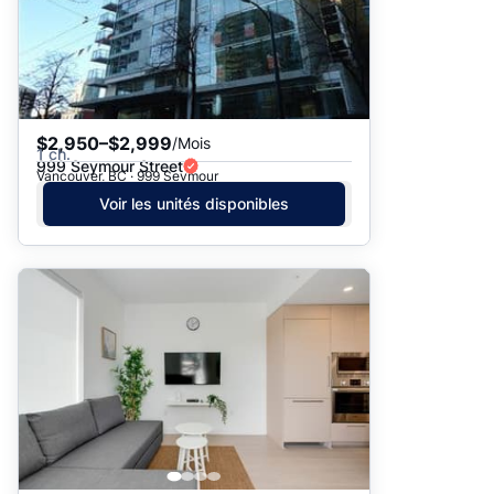
$2,950–$2,999
/Mois
1 ch.
999 Seymour Street
Vancouver, BC · 999 Seymour
Voir les unités disponibles