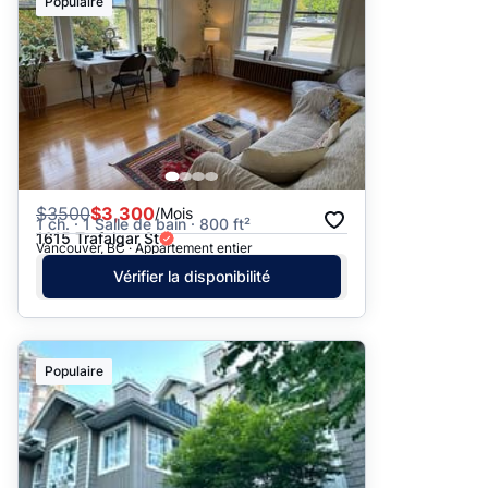
Populaire
$
3500
$3,300
/Mois
1 ch. · 1 Salle de bain · 800 ft²
1615 Trafalgar St
Vancouver, BC · Appartement entier
Vérifier la disponibilité
Populaire