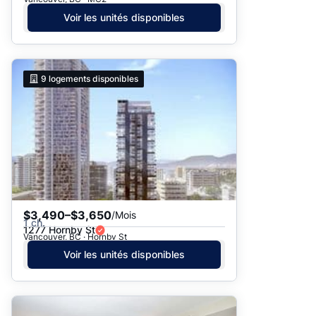
Voir les unités disponibles
9
logements disponibles
$3,490–$3,650
/Mois
1 ch.
1277 Hornby St
Vancouver, BC · Hornby St
Voir les unités disponibles