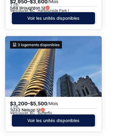
$2,950–$3,600
/Mois
1 ch.
588 Broughton St
Vancouver, BC · Harbourside Park I
Voir les unités disponibles
3
logements disponibles
$3,200–$5,500
/Mois
1 ch.
1033 Nelson St
Vancouver, BC · Butterfly
Voir les unités disponibles