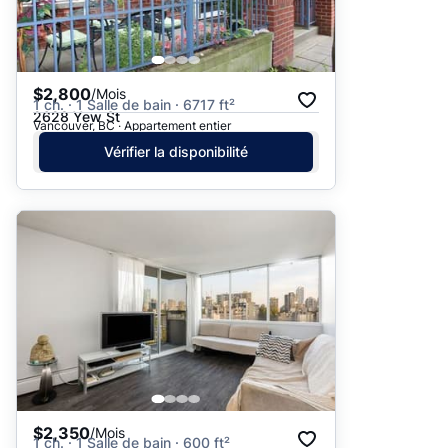
$2,800
/Mois
1 ch. · 1 Salle de bain · 6717 ft²
2628 Yew St
Vancouver, BC · Appartement entier
Vérifier la disponibilité
$2,350
/Mois
1 ch. · 1 Salle de bain · 600 ft²