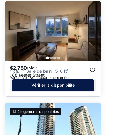
$2,750
/Mois
1 ch. · 1 Salle de bain · 510 ft²
188 Keefer Street
Vancouver, BC · Appartement entier
Vérifier la disponibilité
2
logements disponibles