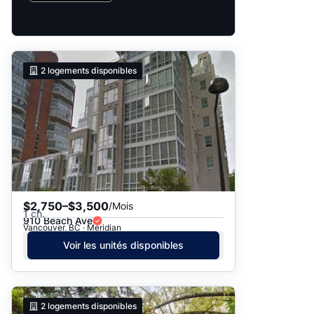
2
logements disponibles
$2,750–$3,500
/Mois
1 ch.
910 Beach Ave
Vancouver, BC · Meridian
Voir les unités disponibles
2
logements disponibles