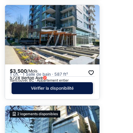
$3,500
/Mois
1 ch. · 1 Salle de bain · 587 ft²
5728 Berton Ave
Vancouver, BC · Appartement entier
Vérifier la disponibilité
2
logements disponibles