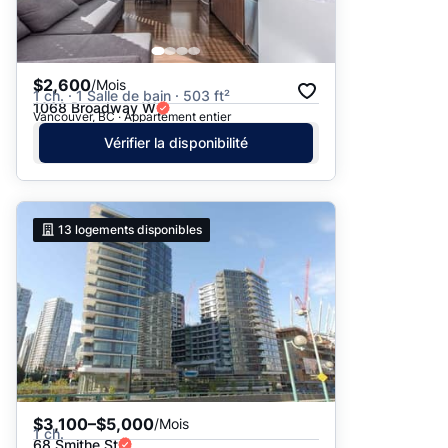
$2,600
/Mois
1 ch. · 1 Salle de bain · 503 ft²
1068 Broadway W
Vancouver, BC · Appartement entier
Vérifier la disponibilité
13
logements disponibles
$3,100–$5,000
/Mois
1 ch.
68 Smithe St