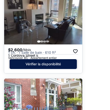
$2,600
/Mois
1 ch. · 1 Salle de bain · 610 ft²
1 Cordova Street E
Vancouver, BC · Appartement entier
Vérifier la disponibilité