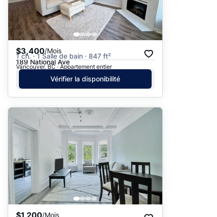
$3,400
/Mois
1 ch. · 1 Salle de bain · 847 ft²
189 National Ave
Vancouver, BC · Appartement entier
Vérifier la disponibilité
$1,200
/Mois