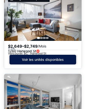
$2,649–$2,749
/Mois
1 ch.
1260 Harwood St
Vancouver, BC · Harwood St
Voir les unités disponibles