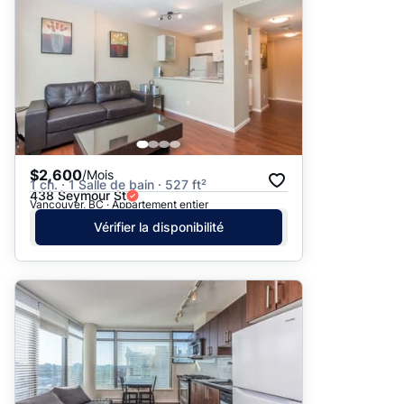
$2,600
/Mois
1 ch. · 1 Salle de bain · 527 ft²
438 Seymour St
Vancouver, BC · Appartement entier
Vérifier la disponibilité