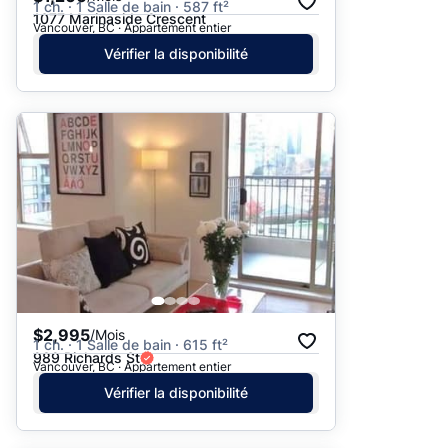
1 ch. · 1 Salle de bain · 587 ft²
1077 Marinaside Crescent
Vancouver, BC · Appartement entier
Vérifier la disponibilité
$2,995
/Mois
1 ch. · 1 Salle de bain · 615 ft²
989 Richards St
Vancouver, BC · Appartement entier
Vérifier la disponibilité