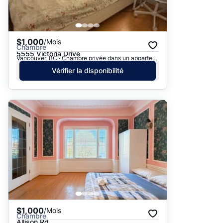
$1,000
/Mois
Chambre
5555 Victoria Drive
Vancouver, BC · Chambre privée dans un appartement
Vérifier la disponibilité
$1,000
/Mois
Chambre
Allison Rd