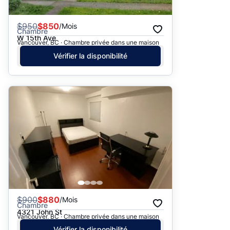
$
950
$850
/Mois
Chambre
W 15th Ave
Vancouver, BC · Chambre privée dans une maison
Vérifier la disponibilité
$
900
$880
/Mois
Chambre
4321 John St
Vancouver, BC · Chambre privée dans une maison
Vérifier la disponibilité