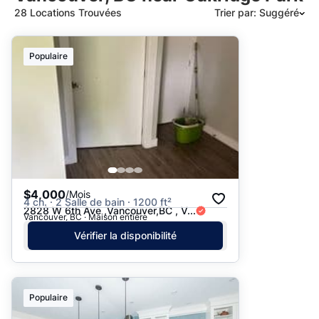
28 Locations Trouvées
Trier par: Suggéré
Suggéré
Populaire
Date: les plus récents d’abord
Date: les plus anciens d’abord
Prix - $$$ à $
Prix - $ à $$$
$4,000
/Mois
4 ch. · 2 Salle de bain · 1200 ft²
2828 W 6th Ave ,Vancouver,BC , V...
Vancouver, BC · Maison entière
Vérifier la disponibilité
Populaire