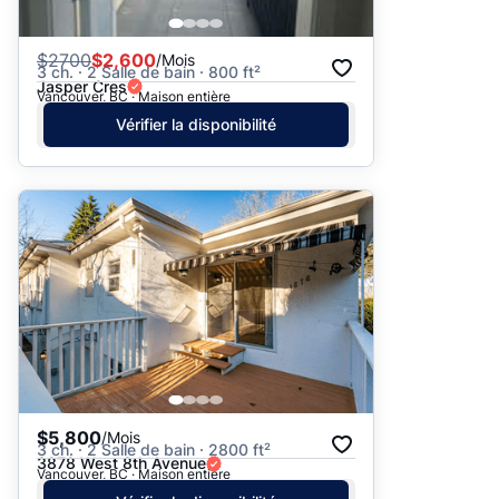
$
2700
$2,600
/Mois
3 ch. · 2 Salle de bain · 800 ft²
Jasper Cres
Vancouver, BC · Maison entière
Vérifier la disponibilité
$5,800
/Mois
3 ch. · 2 Salle de bain · 2800 ft²
3878 West 8th Avenue
Vancouver, BC · Maison entière