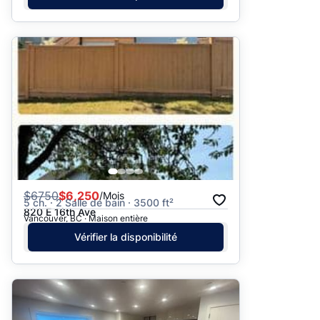
$
6750
$6,250
/Mois
5 ch. · 2 Salle de bain · 3500 ft²
820 E 16th Ave
Vancouver, BC · Maison entière
Vérifier la disponibilité