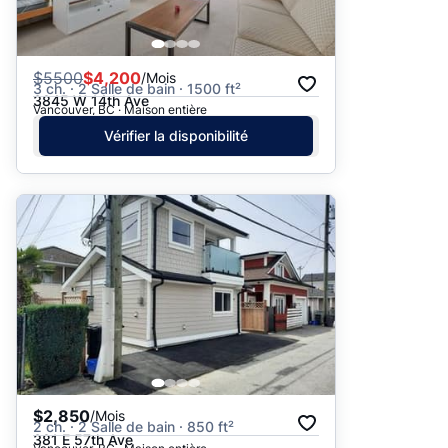
$
5500
$4,200
/Mois
3 ch. · 2 Salle de bain · 1500 ft²
3845 W 14th Ave
Vancouver, BC · Maison entière
Vérifier la disponibilité
$2,850
/Mois
2 ch. · 2 Salle de bain · 850 ft²
381 E 57th Ave