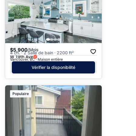
$5,900
/Mois
4 ch. · 2 Salle de bain · 2200 ft²
W 19th Ave
Vancouver, BC · Maison entière
Vérifier la disponibilité
Populaire