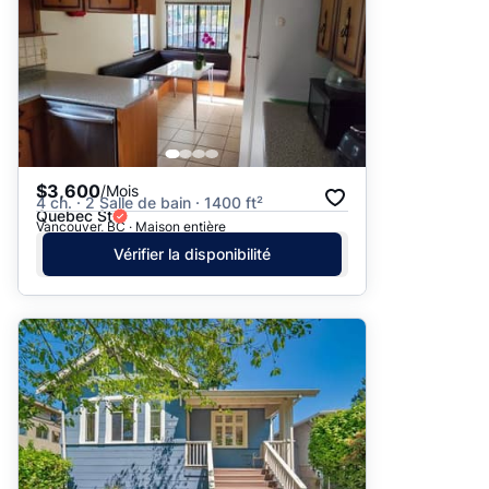
$3,600
/Mois
4 ch. · 2 Salle de bain · 1400 ft²
Quebec St
Vancouver, BC · Maison entière
Vérifier la disponibilité