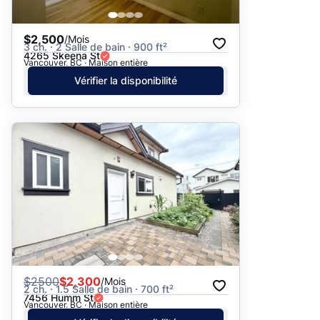
$2,500
/Mois
3 ch. · 2 Salle de bain · 900 ft²
4265 Skeena St
Vancouver, BC · Maison entière
Vérifier la disponibilité
$
2500
$2,300
/Mois
2 ch. · 1.5 Salle de bain · 700 ft²
7456 Humm St
Vancouver, BC · Maison entière