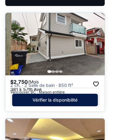
$2,750
/Mois
2 ch. · 2 Salle de bain · 850 ft²
381 E 57th Ave
Vancouver, BC · Maison entière
Vérifier la disponibilité