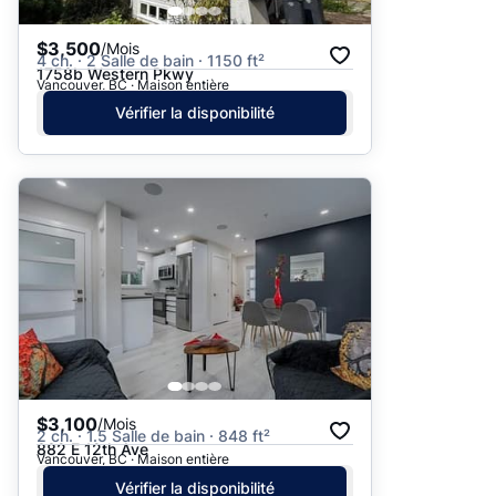
$3,500
/Mois
4 ch. · 2 Salle de bain · 1150 ft²
1758b Western Pkwy
Vancouver, BC · Maison entière
Vérifier la disponibilité
$3,100
/Mois
2 ch. · 1.5 Salle de bain · 848 ft²
882 E 12th Ave
Vancouver, BC · Maison entière
Vérifier la disponibilité