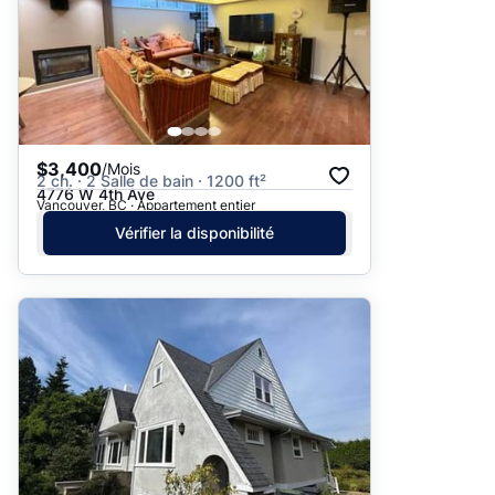
$3,400
/Mois
2 ch. · 2 Salle de bain · 1200 ft²
4776 W 4th Ave
Vancouver, BC · Appartement entier
Vérifier la disponibilité