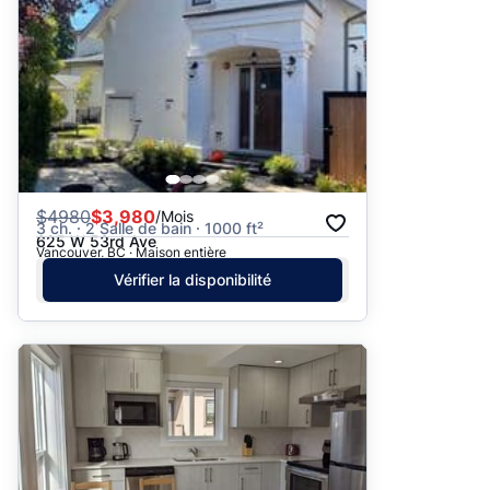
$
4980
$3,980
/Mois
3 ch. · 2 Salle de bain · 1000 ft²
625 W 53rd Ave
Vancouver, BC · Maison entière
Vérifier la disponibilité