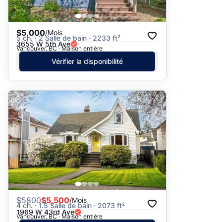
$5,000
/Mois
5 ch. · 2 Salle de bain · 2233 ft²
3655 W 5th Ave
Vancouver, BC · Maison entière
Vérifier la disponibilité
$
5800
$5,500
/Mois
4 ch. · 1.5 Salle de bain · 2073 ft²
1969 W 43rd Ave
Vancouver, BC · Maison entière