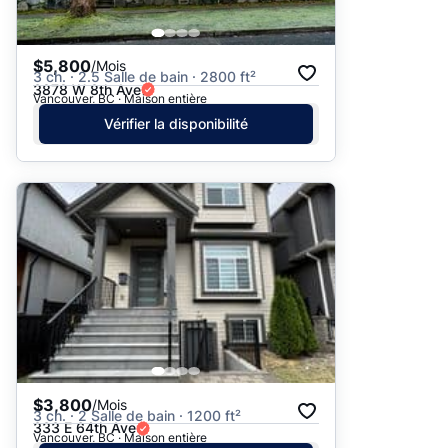
$5,800
/Mois
3 ch. · 2.5 Salle de bain · 2800 ft²
3878 W 8th Ave
Vancouver, BC · Maison entière
Vérifier la disponibilité
$3,800
/Mois
3 ch. · 2 Salle de bain · 1200 ft²
333 E 64th Ave
Vancouver, BC · Maison entière