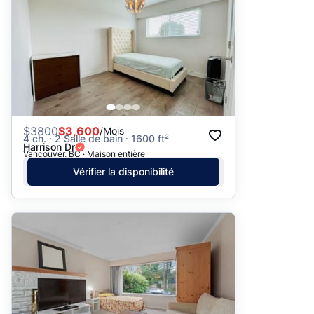
$
3800
$3,600
/Mois
4 ch. · 2 Salle de bain · 1600 ft²
Harrison Dr
Vancouver, BC · Maison entière
Vérifier la disponibilité