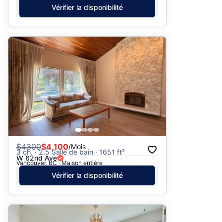
Vérifier la disponibilité
$
4300
$4,100
/Mois
3 ch. · 2.5 Salle de bain · 1651 ft²
W 62nd Ave
Vancouver, BC · Maison entière
Vérifier la disponibilité