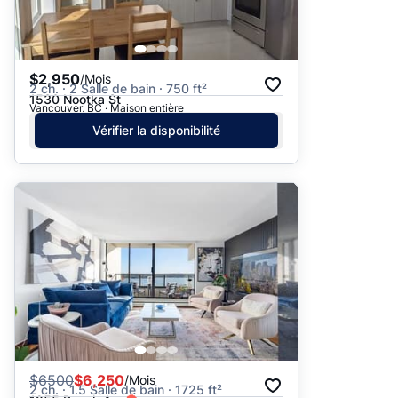
$2,950
/Mois
2 ch. · 2 Salle de bain · 750 ft²
1530 Nootka St
Vancouver, BC · Maison entière
Vérifier la disponibilité
$
6500
$6,250
/Mois
2 ch. · 1.5 Salle de bain · 1725 ft²