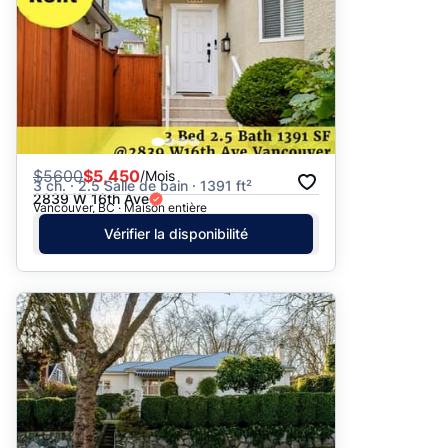
$
5600
$5,450
/Mois
3 ch. · 2.5 Salle de bain · 1391 ft²
2839 W 16th Ave
Vancouver, BC · Maison entière
Vérifier la disponibilité