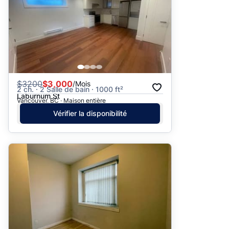
$
3200
$3,000
/Mois
2 ch. · 2 Salle de bain · 1000 ft²
Laburnum St
Vancouver, BC · Maison entière
Vérifier la disponibilité