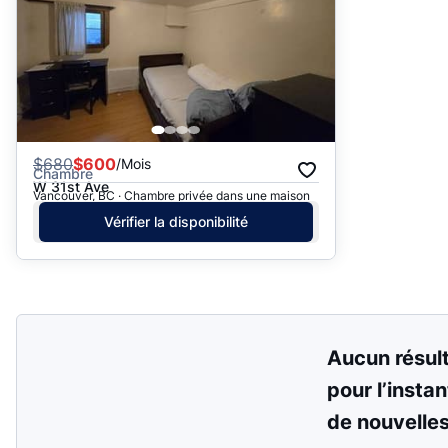
$
680
$600
/Mois
Chambre
W 31st Ave
Vancouver, BC · Chambre privée dans une maison
Vérifier la disponibilité
Aucun résul
pour l’instan
de nouvelle