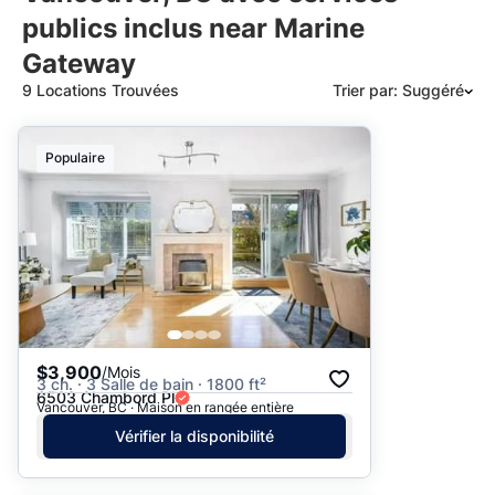
publics inclus near Marine
Gateway
9 Locations Trouvées
Trier par: Suggéré
Suggéré
Populaire
Date: les plus récents d’abord
Date: les plus anciens d’abord
Prix - $$$ à $
Prix - $ à $$$
$3,900
/Mois
3 ch. · 3 Salle de bain · 1800 ft²
6503 Chambord Pl
Vancouver, BC · Maison en rangée entière
Vérifier la disponibilité