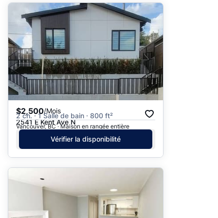
$2,500
/Mois
2 ch. · 1 Salle de bain · 800 ft²
2541 E Kent Ave N
Vancouver, BC · Maison en rangée entière
Vérifier la disponibilité