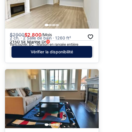
$
2900
$2,800
/Mois
2 ch. · 2 Salle de bain · 1260 ft²
2150 SE Marine Dr
Vancouver, BC · Maison en rangée entière
Vérifier la disponibilité