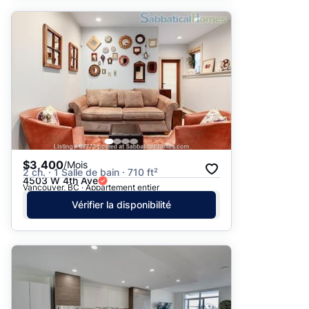
$3,400
/Mois
2 ch. · 1 Salle de bain · 710 ft²
4503 W 4th Ave
Vancouver, BC · Appartement entier
Vérifier la disponibilité