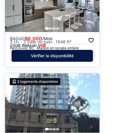
$
6500
$6,000
/Mois
3 ch. · 3 Salle de bain · 1946 ft²
2508 Watson St
Vancouver, BC · Maison en rangée entière
Vérifier la disponibilité
2
logements disponibles