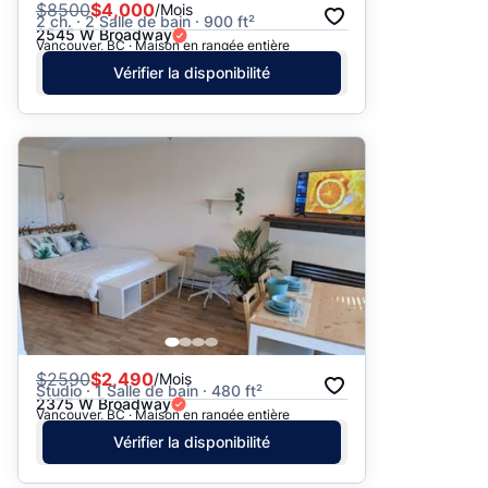
$
8500
$4,000
/Mois
2 ch. · 2 Salle de bain · 900 ft²
2545 W Broadway
Vancouver, BC · Maison en rangée entière
Vérifier la disponibilité
$
2590
$2,490
/Mois
Studio · 1 Salle de bain · 480 ft²
2375 W Broadway
Vancouver, BC · Maison en rangée entière
Vérifier la disponibilité