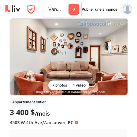
Vancouver
Publier une annonce
7 photos
|
1 vidéo
Appartement entier
3 400 $
/mois
4503 W 4th Ave
,
Vancouver
,
BC