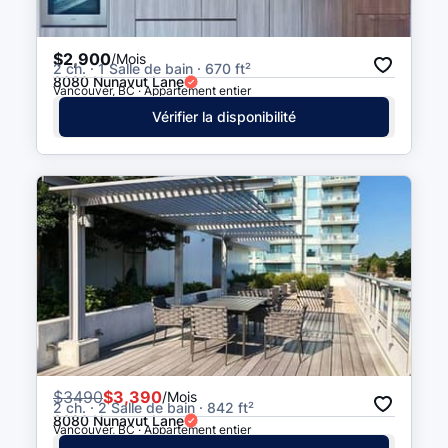
$2,900
/Mois
2 ch. · 1 Salle de bain · 670 ft²
8080 Nunavut Lane
Vancouver, BC · Appartement entier
Vérifier la disponibilité
$
3490
$3,390
/Mois
2 ch. · 2 Salle de bain · 842 ft²
8080 Nunavut Lane
Vancouver, BC · Appartement entier