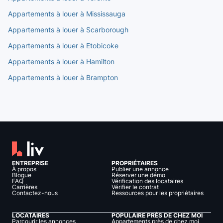
Appartements à louer à Mississauga
Appartements à louer à Scarborough
Appartements à louer à Etobicoke
Appartements à louer à Hamilton
Appartements à louer à Brampton
ENTREPRISE
PROPRIÉTAIRES
À propos
Publier une annonce
Blogue
Réserver une démo
FAQ
Vérification des locataires
Carrières
Vérifier le contrat
Contactez-nous
Ressources pour les propriétaires
LOCATAIRES
POPULAIRE PRÈS DE CHEZ MOI
Parcourir les annonces
Appartements près de chez moi