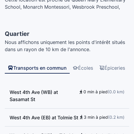
School, Monarch Montessori, Wesbrook Preschool,
Cherrywood Learning Academy, WPGA Secondary
School, WPGA Pre-K, Our Lady of Perpetual Help
Quartier
Nous affichons uniquement les points d'intérêt situés
dans un rayon de 10 km de l'annonce.
Transports en commun
Écoles
Épiceries
West 4th Ave (WB) at
0 min à pied
(
0.0
km
)
Sasamat St
West 4th Ave (EB) at Tolmie St
3 min à pied
(
0.2
km
)