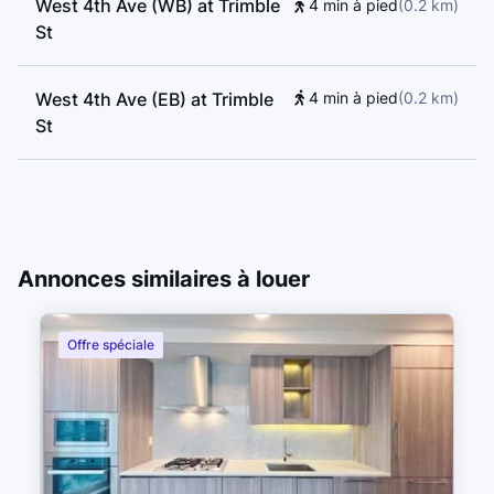
West 4th Ave (WB) at Trimble
4 min à pied
(
0.2
km
)
St
West 4th Ave (EB) at Trimble
4 min à pied
(
0.2
km
)
St
Annonces similaires à louer
Offre spéciale