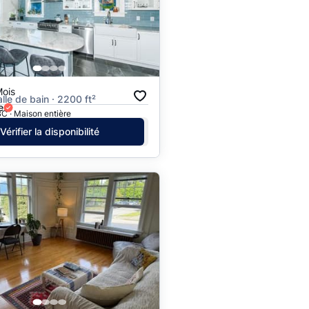
Prix - $$$ à $
Prix - $ à $$$
Mois
alle de bain · 2200 ft²
e
C · Maison entière
Vérifier la disponibilité