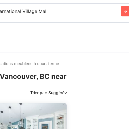
ernational Village Mall
cations meublées à court terme
 Vancouver, BC near
Trier par: Suggéré
Suggéré
Date: les plus récents d’abord
Date: les plus anciens d’abord