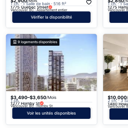
$2,900
$2,850
/Mois
/M
1 ch. · 1 Salle de bain · 516 ft²
1 ch. · 1 S
1775 Quebec Street
1275 Hamil
Vancouver, BC · Appartement entier
Vancouver, B
Vérifier la disponibilité
9
logements disponibles
$3,490–$3,650
$10,000
/Mois
1 ch.
2 ch. · 3 S
1277 Hornby St
1480 Howe
Vancouver, BC · Hornby St
Vancouver, B
Voir les unités disponibles