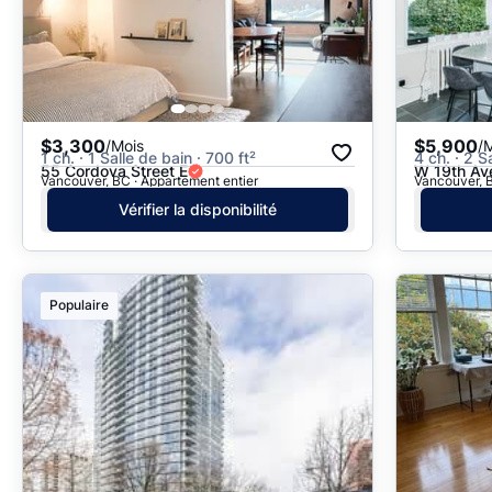
$3,300
$5,900
/Mois
/
1 ch. · 1 Salle de bain · 700 ft²
4 ch. · 2 S
55 Cordova Street E
W 19th Av
Vancouver, BC · Appartement entier
Vancouver, B
Vérifier la disponibilité
Populaire