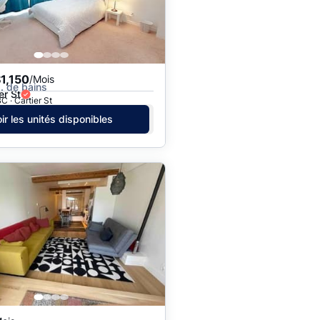
1,150
/Mois
 s. de bains
er St
C · Cartier St
ir les unités disponibles