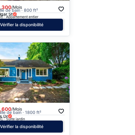
,300
/Mois
alle de bain · 800 ft²
lgar St
C · Appartement entier
Vérifier la disponibilité
,600
/Mois
alle de bain · 1800 ft²
s Dr
C · Suite jardin
Vérifier la disponibilité