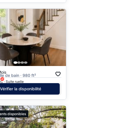
Mois
alle de bain · 980 ft²
e
C · Suite ruelle
Vérifier la disponibilité
ents disponibles