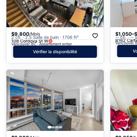
$9,800
$1,050–$
/Mois
2 ch. · 2.5 Salle de bain · 1706 ft²
-- ch. · --
8162 Carti
108 Cordova St W
Vancouver, B
Vancouver, BC · Appartement entier
Vo
Vérifier la disponibilité