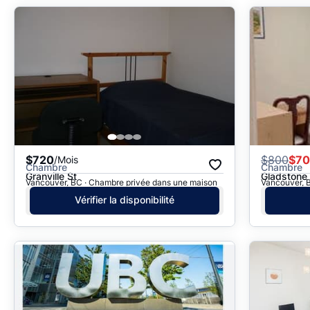
$720
$
800
$7
/Mois
Chambre
Chambre
Granville St
Gladstone 
Vancouver, BC · Chambre privée dans une maison
Vancouver, 
Vérifier la disponibilité