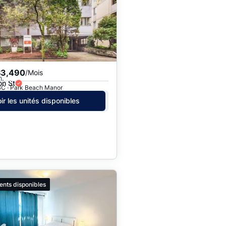
$3,490
/Mois
h.
on St
BC · Park Beach Manor
ir les unités disponibles
ents disponibles