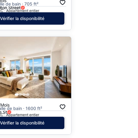
ois
alle de bain · 705 ft²
ton Street
C · Appartement entier
Vérifier la disponibilité
/Mois
alle de bain · 1600 ft²
 St
C · Appartement entier
Vérifier la disponibilité