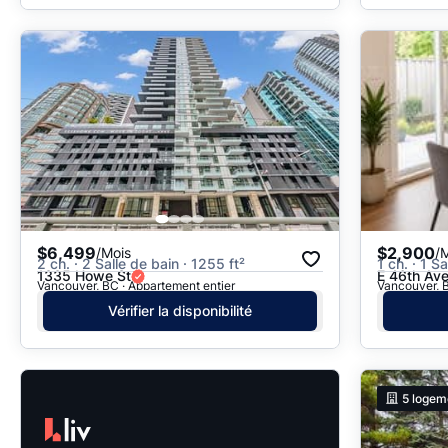
$6,499
$2,900
/Mois
/
2 ch. · 2 Salle de bain · 1255 ft²
1 ch. · 1 S
1335 Howe St
E 46th Av
Vancouver, BC · Appartement entier
Vancouver, B
Vérifier la disponibilité
5
logem