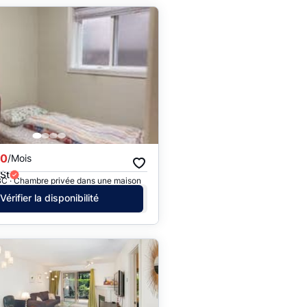
00
/Mois
St
BC · Chambre privée dans une maison
Vérifier la disponibilité