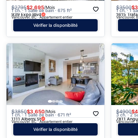
$
2795
$2,695
$
3500
$3
/Mois
1 ch. · 1 Salle de bain · 675 ft²
1 ch. · 1 S
939 Expo Blvd
1615 Trafa
Vancouver, BC · Appartement entier
Vancouver, B
Vérifier la disponibilité
$
3850
$3,650
$
4900
$4
/Mois
1 ch. · 1 Salle de bain · 671 ft²
3 ch. · 2 S
1111 Alberni St
7811 Angu
Vancouver, BC · Appartement entier
Vancouver, B
Vérifier la disponibilité