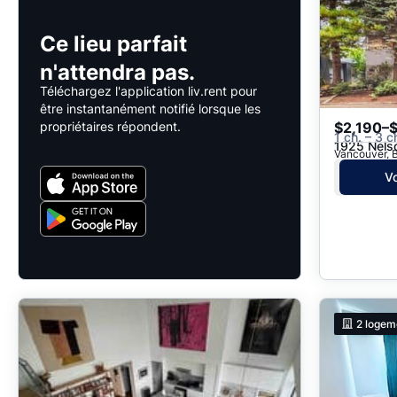
Ce lieu parfait
n'attendra pas.
Téléchargez l'application liv.rent pour
être instantanément notifié lorsque les
propriétaires répondent.
$2,190–
1 ch. – 3 c
1925 Nels
Vancouver, 
Vo
2
logem