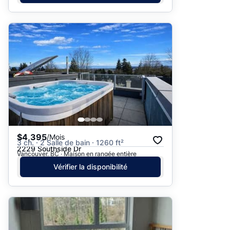
$4,395
/Mois
3 ch. · 2 Salle de bain · 1260 ft²
2229 Southside Dr
Vancouver, BC · Maison en rangée entière
Vérifier la disponibilité