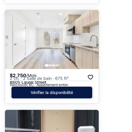
$2,750
/Mois
2 ch. · 2 Salle de bain · 675 ft²
8605 Laurel Street
Vancouver, BC · Appartement entier
Vérifier la disponibilité