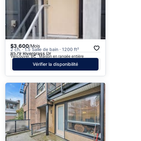
$3,600
/Mois
2 ch. · 1.5 Salle de bain · 1200 ft²
8579 Rivergrass Dr
Vancouver, BC · Maison en rangée entière
Vérifier la disponibilité