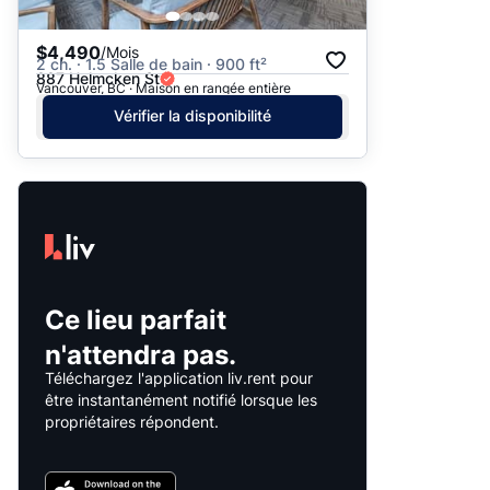
$4,490
/Mois
2 ch. · 1.5 Salle de bain · 900 ft²
887 Helmcken St
Vancouver, BC · Maison en rangée entière
Vérifier la disponibilité
Ce lieu parfait
n'attendra pas.
Téléchargez l'application liv.rent pour
être instantanément notifié lorsque les
propriétaires répondent.