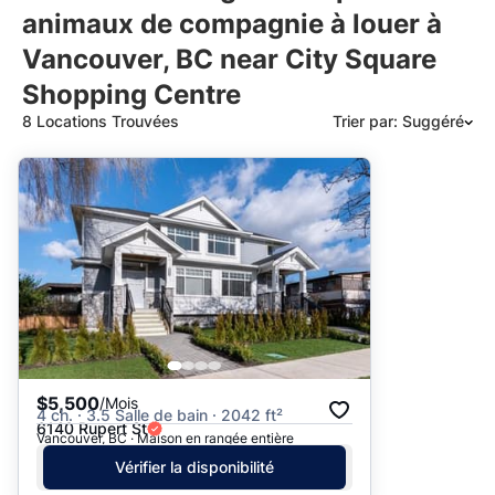
animaux de compagnie à louer à
Vancouver, BC near City Square
Shopping Centre
8 Locations Trouvées
Trier par: Suggéré
Suggéré
Date: les plus récents d’abord
Date: les plus anciens d’abord
Prix - $$$ à $
Prix - $ à $$$
$5,500
/Mois
4 ch. · 3.5 Salle de bain · 2042 ft²
6140 Rupert St
Vancouver, BC · Maison en rangée entière
Vérifier la disponibilité