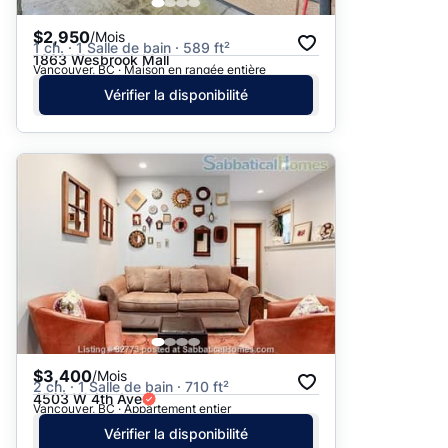
$2,950
/Mois
1 ch. · 1 Salle de bain · 589 ft²
1863 Wesbrook Mall
Vancouver, BC · Maison en rangée entière
Vérifier la disponibilité
$3,400
/Mois
2 ch. · 1 Salle de bain · 710 ft²
4503 W 4th Ave
Vancouver, BC · Appartement entier
Vérifier la disponibilité