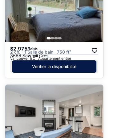
$2,975
/Mois
2 ch. · 1 Salle de bain · 750 ft²
3588 Sawmill Cres
Vancouver, BC · Appartement entier
Vérifier la disponibilité