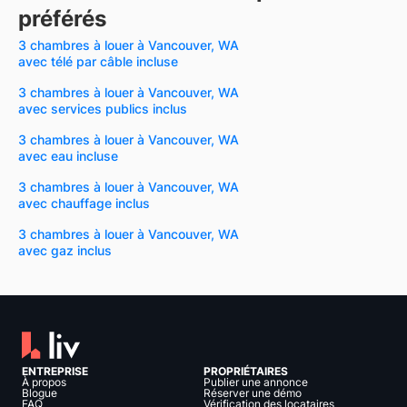
préférés
3 chambres à louer à Vancouver, WA
avec télé par câble incluse
3 chambres à louer à Vancouver, WA
avec services publics inclus
3 chambres à louer à Vancouver, WA
avec eau incluse
3 chambres à louer à Vancouver, WA
avec chauffage inclus
3 chambres à louer à Vancouver, WA
avec gaz inclus
ENTREPRISE
PROPRIÉTAIRES
À propos
Publier une annonce
Blogue
Réserver une démo
FAQ
Vérification des locataires