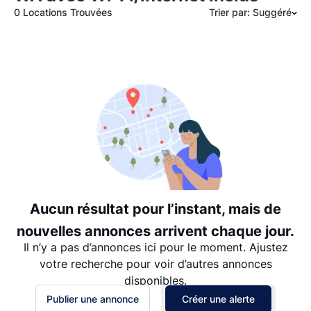
0 Locations Trouvées
Trier par: Suggéré
Suggéré
Date: les plus récents d’abord
Date: les plus anciens d’abord
Prix - $$$ à $
Prix - $ à $$$
Aucun résultat pour l’instant, mais de
nouvelles annonces arrivent chaque jour.
Il n’y a pas d’annonces ici pour le moment. Ajustez
votre recherche pour voir d’autres annonces
disponibles.
Publier une annonce
Créer une alerte