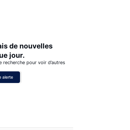
Prix - $$$ à $
Prix - $ à $$$
ais de nouvelles
e jour.
e recherche pour voir d’autres
 alerte