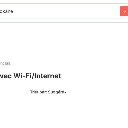
okane
inclus
vec Wi-Fi/Internet
Trier par: Suggéré
Suggéré
Date: les plus récents d’abord
Date: les plus anciens d’abord