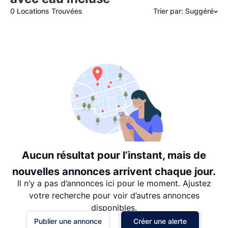
0 Locations Trouvées
Trier par: Suggéré
Suggéré
Date: les plus récents d’abord
Date: les plus anciens d’abord
Prix - $$$ à $
Prix - $ à $$$
Aucun résultat pour l’instant, mais de
nouvelles annonces arrivent chaque jour.
Il n’y a pas d’annonces ici pour le moment. Ajustez
votre recherche pour voir d’autres annonces
disponibles.
Publier une annonce
Créer une alerte