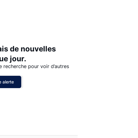
Prix - $$$ à $
Prix - $ à $$$
ais de nouvelles
e jour.
e recherche pour voir d’autres
 alerte