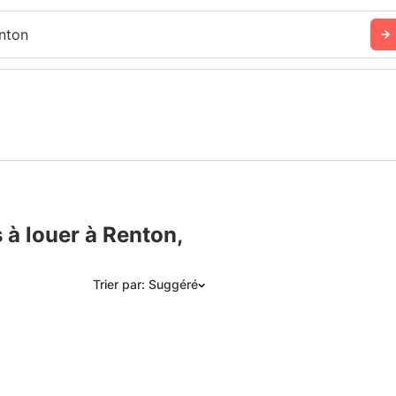
nton
à louer à Renton,
Trier par: Suggéré
Suggéré
Date: les plus récents d’abord
Date: les plus anciens d’abord