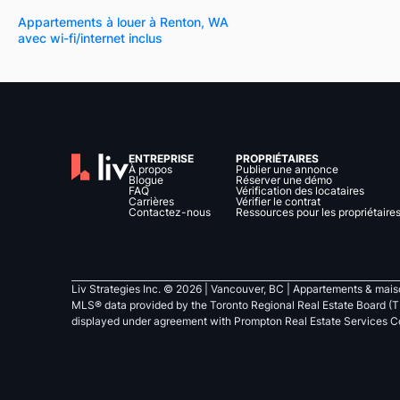
Appartements à louer à Renton, WA
avec wi-fi/internet inclus
ENTREPRISE
PROPRIÉTAIRES
À propos
Publier une annonce
Blogue
Réserver une démo
FAQ
Vérification des locataires
Carrières
Vérifier le contrat
Contactez-nous
Ressources pour les propriétaire
Liv Strategies Inc. ©
2026
| Vancouver, BC |
Appartements & maiso
MLS® data provided by the Toronto Regional Real Estate Board (T
displayed under agreement with Prompton Real Estate Services C