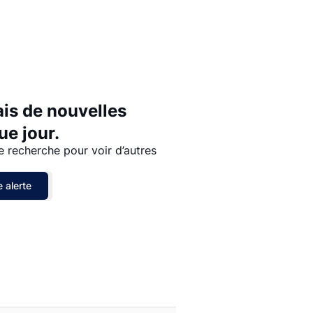
Prix - $$$ à $
Prix - $ à $$$
ais de nouvelles
e jour.
e recherche pour voir d’autres
 alerte