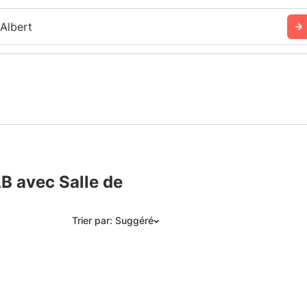
 Albert
AB avec Salle de
Trier par: Suggéré
Suggéré
Date: les plus récents d’abord
Date: les plus anciens d’abord