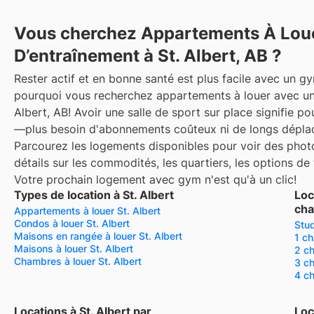
Vous cherchez Appartements À Loue
D’entraînement à St. Albert, AB ?
Rester actif et en bonne santé est plus facile avec un g
pourquoi vous recherchez appartements à louer avec une
Albert, AB! Avoir une salle de sport sur place signifie p
—plus besoin d'abonnements coûteux ni de longs dépla
Parcourez les logements disponibles pour voir des photo
détails sur les commodités, les quartiers, les options de
Votre prochain logement avec gym n'est qu'à un clic!
Types de location à St. Albert
Loc
ch
Appartements à louer St. Albert
Condos à louer St. Albert
Stud
Maisons en rangée à louer St. Albert
1 ch
Maisons à louer St. Albert
2 ch
Chambres à louer St. Albert
3 ch
4 ch
Locations à St. Albert par
Loc