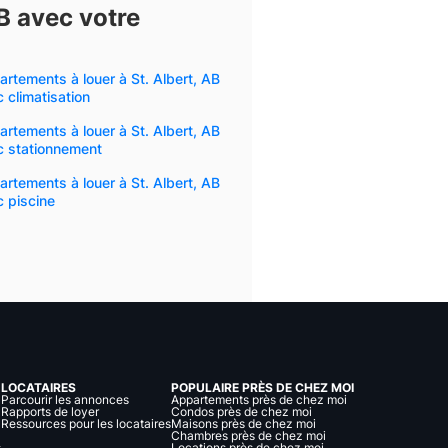
B avec votre
rtements à louer à St. Albert, AB
 climatisation
rtements à louer à St. Albert, AB
c stationnement
rtements à louer à St. Albert, AB
 piscine
LOCATAIRES
POPULAIRE PRÈS DE CHEZ MOI
Parcourir les annonces
Appartements près de chez moi
Rapports de loyer
Condos près de chez moi
Ressources pour les locataires
Maisons près de chez moi
Chambres près de chez moi
s
Locations près de chez moi