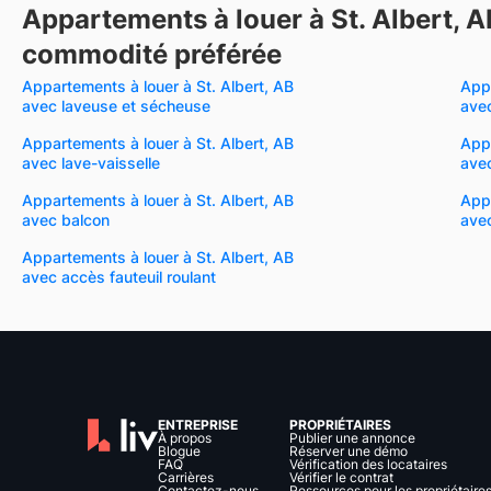
Appartements à louer à St. Albert, A
commodité préférée
Appartements à louer à St. Albert, AB
Appa
avec laveuse et sécheuse
avec
Appartements à louer à St. Albert, AB
Appa
avec lave-vaisselle
ave
Appartements à louer à St. Albert, AB
Appa
avec balcon
avec
Appartements à louer à St. Albert, AB
avec accès fauteuil roulant
ENTREPRISE
PROPRIÉTAIRES
À propos
Publier une annonce
Blogue
Réserver une démo
FAQ
Vérification des locataires
Carrières
Vérifier le contrat
Contactez-nous
Ressources pour les propriétaire