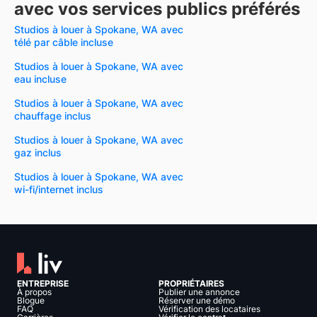
avec vos services publics préférés
Studios à louer à Spokane, WA avec
télé par câble incluse
Studios à louer à Spokane, WA avec
eau incluse
Studios à louer à Spokane, WA avec
chauffage inclus
Studios à louer à Spokane, WA avec
gaz inclus
Studios à louer à Spokane, WA avec
wi-fi/internet inclus
ENTREPRISE
PROPRIÉTAIRES
À propos
Publier une annonce
Blogue
Réserver une démo
FAQ
Vérification des locataires