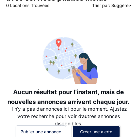
0 Locations Trouvées
Trier par: Suggéré
Suggéré
Date: les plus récents d’abord
Date: les plus anciens d’abord
Prix - $$$ à $
Prix - $ à $$$
Aucun résultat pour l’instant, mais de
nouvelles annonces arrivent chaque jour.
Il n’y a pas d’annonces ici pour le moment. Ajustez
votre recherche pour voir d’autres annonces
disponibles.
Publier une annonce
Créer une alerte