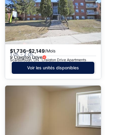
$1,736–$2,149
/Mois
1 ch. – 2 ch.
9 Craigton Drive
Scarborough, ON · Craigton Drive Apartments
Voir les unités disponibles