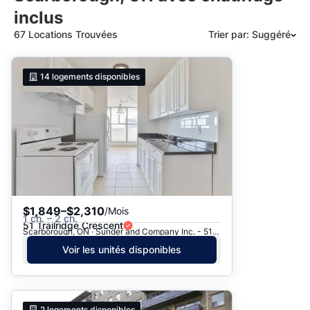
inclus
67 Locations Trouvées
Trier par: Suggéré
Suggéré
14
logements disponibles
Date: les plus récents d’abord
Date: les plus anciens d’abord
Prix - $$$ à $
Prix - $ à $$$
$1,849–$2,310
/Mois
1 ch. – 2 ch.
51 Trailridge Crescent
Scarborough, ON · Sunder and Company Inc. - 51 Trailridge Cres.
Voir les unités disponibles
2
logements disponibles