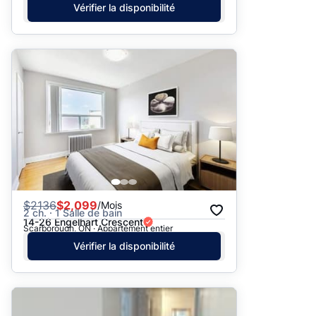
Vérifier la disponibilité
$
2136
$2,099
/Mois
2 ch. · 1 Salle de bain
14-26 Engelhart Crescent
Scarborough, ON · Appartement entier
Vérifier la disponibilité