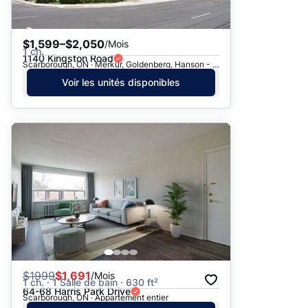
$1,599–$2,050
/Mois
1 ch.
1140 Kingston Road
Scarborough, ON · Merkur, Goldenberg, Hanson - 1140 Kingston Rd.
Voir les unités disponibles
$
1999
$1,691
/Mois
1 ch. · 1 Salle de bain · 630 ft²
64-68 Harris Park Drive
Scarborough, ON · Appartement entier