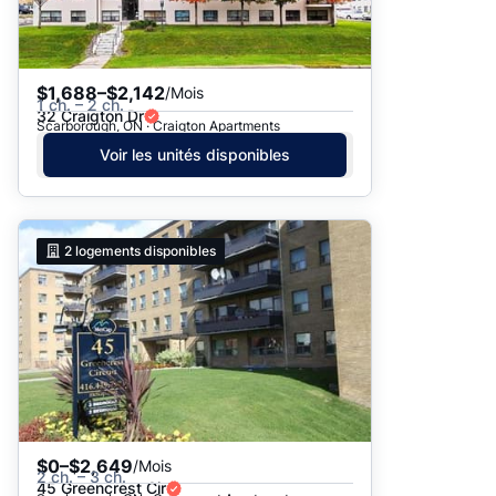
$1,688–$2,142
/Mois
1 ch. – 2 ch.
32 Craigton Dr
Scarborough, ON · Craigton Apartments
Voir les unités disponibles
2
logements disponibles
$0–$2,649
/Mois
2 ch. – 3 ch.
45 Greencrest Cir