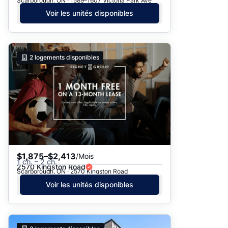
Scarborough, ON · 1589–1607 Victoria Park Ave
Voir les unités disponibles
2
logements disponibles
$1,875–$2,413
/Mois
1 ch. – 2 ch.
2570 Kingston Road
Scarborough, ON · 2570 Kingston Road
Voir les unités disponibles