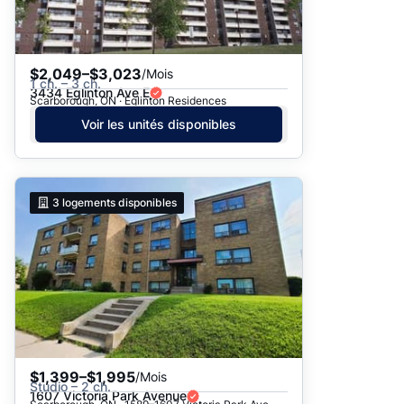
$2,049–$3,023
/Mois
1 ch. – 3 ch.
3434 Eglinton Ave E
Scarborough, ON · Eglinton Residences
Voir les unités disponibles
3
logements disponibles
$1,399–$1,995
/Mois
Studio – 2 ch.
1607 Victoria Park Avenue