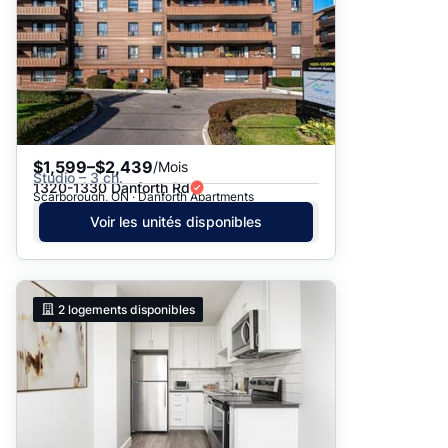
$1,599–$2,439
/Mois
Studio – 3 ch.
1320-1330 Danforth Rd
Scarborough, ON · Danforth Apartments
Voir les unités disponibles
2
logements disponibles