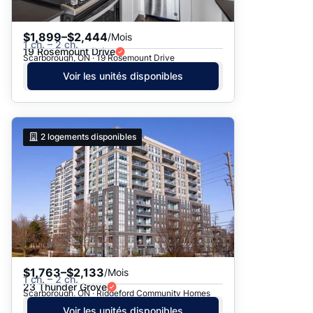
$1,899–$2,444
/Mois
1 ch. – 2 ch.
19 Rosemount Drive
Scarborough, ON · 19 Rosemount Drive
Voir les unités disponibles
2
logements disponibles
$1,763–$2,133
/Mois
1 ch. – 2 ch.
23 Thunder Grove
Scarborough, ON · Ridgeford Community Homes
Voir les unités disponibles