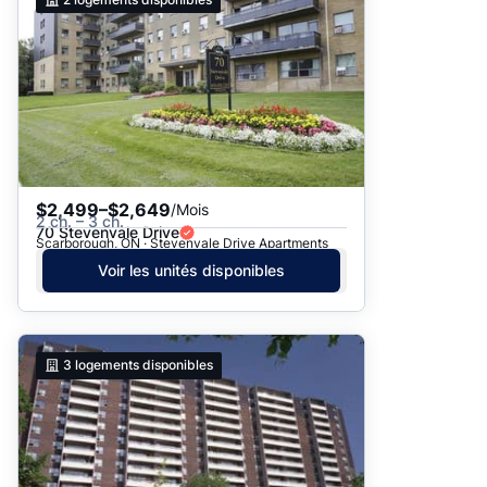
$2,499–$2,649
/Mois
2 ch. – 3 ch.
70 Stevenvale Drive
Scarborough, ON · Stevenvale Drive Apartments
Voir les unités disponibles
3
logements disponibles