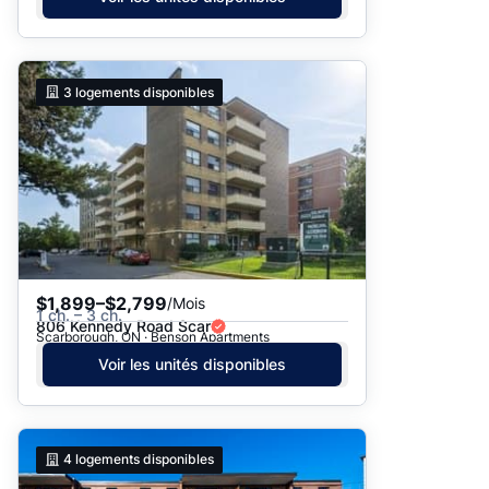
3
logements disponibles
$1,899–$2,799
/Mois
1 ch. – 3 ch.
806 Kennedy Road Scar
Scarborough, ON · Benson Apartments
Voir les unités disponibles
4
logements disponibles