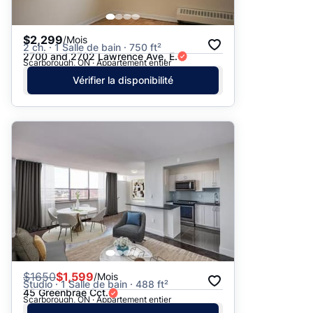
$2,299
/Mois
2 ch. · 1 Salle de bain · 750 ft²
2700 and 2702 Lawrence Ave, E.
Scarborough, ON · Appartement entier
Vérifier la disponibilité
$
1650
$1,599
/Mois
Studio · 1 Salle de bain · 488 ft²
45 Greenbrae Cct.
Scarborough, ON · Appartement entier