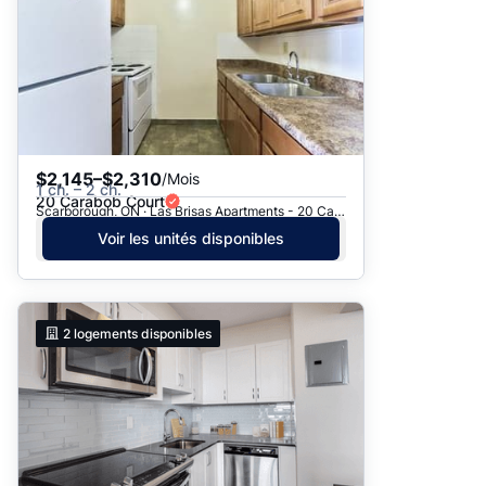
$2,145–$2,310
/Mois
1 ch. – 2 ch.
20 Carabob Court
Scarborough, ON · Las Brisas Apartments - 20 Carabob Court
Voir les unités disponibles
2
logements disponibles