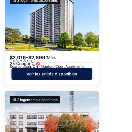
3
logements disponibles
$2,016–$2,899
/Mois
1 ch. – 3 ch.
25 Cougar Ct
Scarborough, ON · Maeford Court Apartments
Voir les unités disponibles
2
logements disponibles