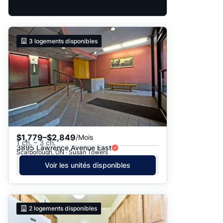
3
logements disponibles
$1,779–$2,849
/Mois
1 ch. – 3 ch.
3895 Lawrence Avenue East
Scarborough, ON · Susan Towers
Voir les unités disponibles
2
logements disponibles