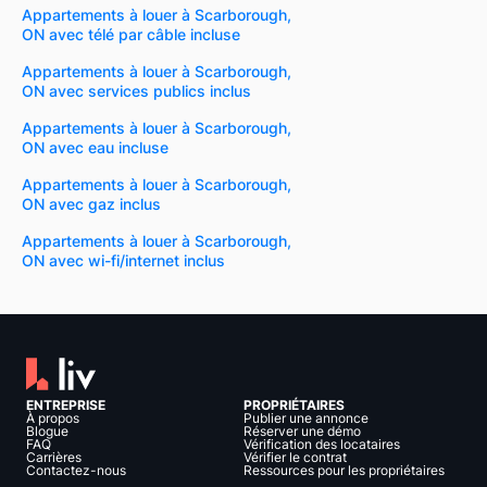
Appartements à louer à Scarborough,
ON avec télé par câble incluse
Appartements à louer à Scarborough,
ON avec services publics inclus
Appartements à louer à Scarborough,
ON avec eau incluse
Appartements à louer à Scarborough,
ON avec gaz inclus
Appartements à louer à Scarborough,
ON avec wi-fi/internet inclus
ENTREPRISE
PROPRIÉTAIRES
À propos
Publier une annonce
Blogue
Réserver une démo
FAQ
Vérification des locataires
Carrières
Vérifier le contrat
Contactez-nous
Ressources pour les propriétaires