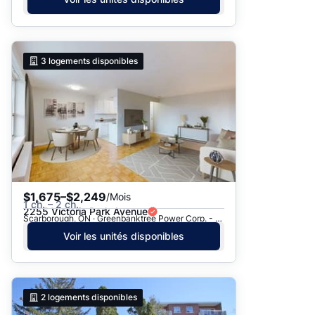
3
logements disponibles
$1,675–$2,249
/Mois
1 ch. – 2 ch.
2255 Victoria Park Avenue
Scarborough, ON · Greenbanktree Power Corp. - 2255 Victoria Pk. Ave.
Voir les unités disponibles
2
logements disponibles