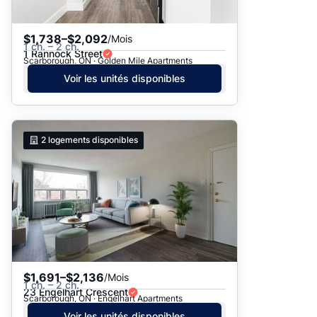
$1,738–$2,092
/Mois
1 ch. – 2 ch.
1 Rannock Street
Scarborough, ON · Golden Mile Apartments
Voir les unités disponibles
2
logements disponibles
$1,691–$2,136
/Mois
1 ch. – 2 ch.
23 Engelhart Crescent
Scarborough, ON · Engelhart Apartments
Voir les unités disponibles