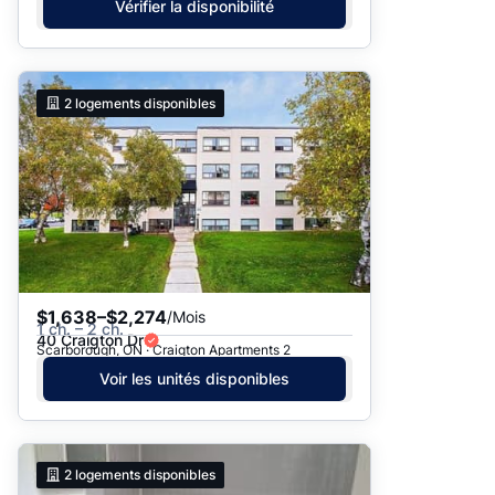
Vérifier la disponibilité
2
logements disponibles
$1,638–$2,274
/Mois
1 ch. – 2 ch.
40 Craigton Dr
Scarborough, ON · Craigton Apartments 2
Voir les unités disponibles
2
logements disponibles