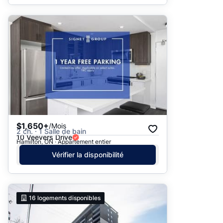
$1,650+
/Mois
2 ch. · 1 Salle de bain
10 Veevers Drive
Hamilton, ON · Appartement entier
Vérifier la disponibilité
16
logements disponibles