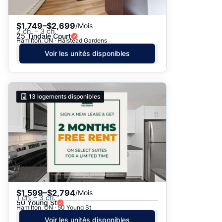
$1,749–$2,699
/Mois
2 ch. – 3 ch.
25 Tindale Court
Hamilton, ON · Halstead Gardens
Voir les unités disponibles
13
logements disponibles
$1,599–$2,794
/Mois
1 ch. – 3 ch.
50 Young St
Hamilton, ON · 50 Young St
Voir les unités disponibles