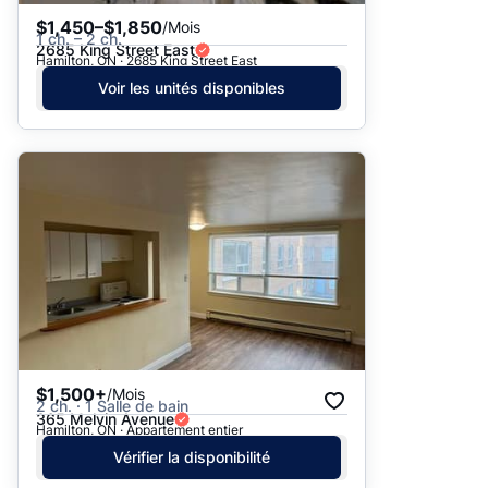
$1,450–$1,850
/Mois
1 ch. – 2 ch.
2685 King Street East
Hamilton, ON · 2685 King Street East
Voir les unités disponibles
$1,500+
/Mois
2 ch. · 1 Salle de bain
365 Melvin Avenue
Hamilton, ON · Appartement entier
Vérifier la disponibilité