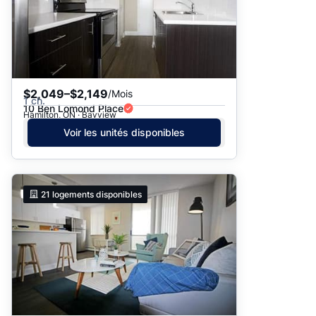
$2,049–$2,149
/Mois
1 ch.
10 Ben Lomond Place
Hamilton, ON · Bayview
Voir les unités disponibles
21
logements disponibles