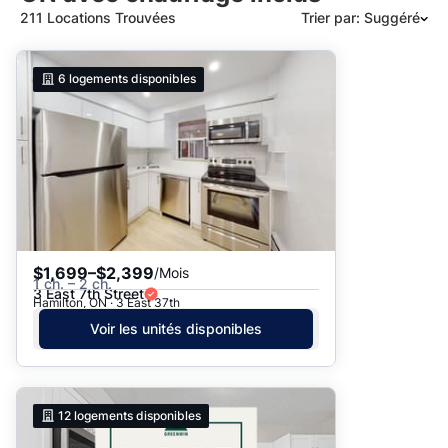
211 Locations Trouvées
Trier par: Suggéré
Suggéré
6
logements disponibles
Date: les plus récents d’abord
Date: les plus anciens d’abord
Prix - $$$ à $
Prix - $ à $$$
$1,699–$2,399
/Mois
1 ch. – 2 ch.
3 East 7th Street
Hamilton, ON · 3 East 37th
Voir les unités disponibles
12
logements disponibles