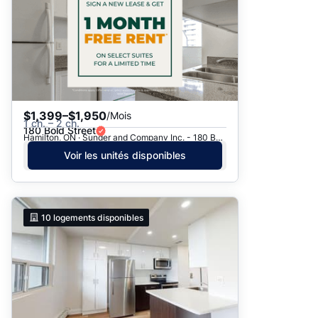
$1,399–$1,950
/Mois
1 ch. – 2 ch.
180 Bold Street
Hamilton, ON · Sunder and Company Inc. - 180 Bold St.
Voir les unités disponibles
10
logements disponibles