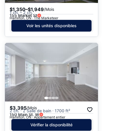
$1,350–$1,949
/Mois
1 ch. – 2 ch.
155 Market St
Hamilton, ON · The Marketeer
Voir les unités disponibles
$3,395
/Mois
2 ch. · 2 Salle de bain · 1700 ft²
150 Main St. W
Hamilton, ON · Appartement entier
Vérifier la disponibilité