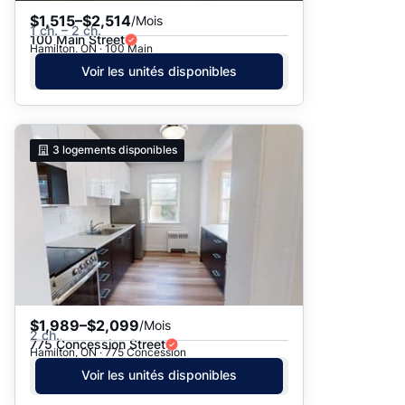
$1,515–$2,514
/Mois
1 ch. – 2 ch.
100 Main Street
Hamilton, ON · 100 Main
Voir les unités disponibles
3
logements disponibles
$1,989–$2,099
/Mois
2 ch.
775 Concession Street
Hamilton, ON · 775 Concession
Voir les unités disponibles