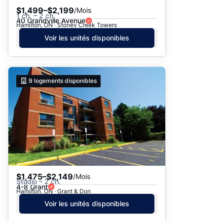
$1,499–$2,199
/Mois
1 ch. – 2 ch.
40 Grandville Avenue
Hamilton, ON · Stoney Creek Towers
Voir les unités disponibles
9
logements disponibles
$1,475–$2,149
/Mois
Studio – 2 ch.
4-8 Grant
Hamilton, ON · Grant & Don
Voir les unités disponibles