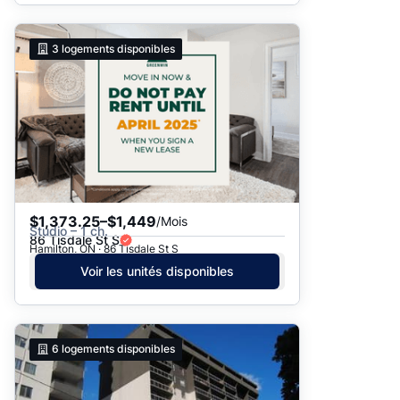
3
logements disponibles
$1,373.25–$1,449
/Mois
Studio – 1 ch.
86 Tisdale St S
Hamilton, ON · 86 Tisdale St S
Voir les unités disponibles
6
logements disponibles