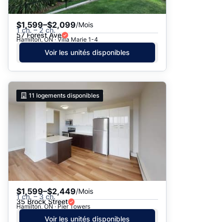
$1,599–$2,099
/Mois
1 ch. – 2 ch.
57 Forest Ave
Hamilton, ON · Villa Marie 1-4
Voir les unités disponibles
11
logements disponibles
$1,599–$2,449
/Mois
1 ch. – 3 ch.
35 Brock Street
Hamilton, ON · Pier Towers
Voir les unités disponibles