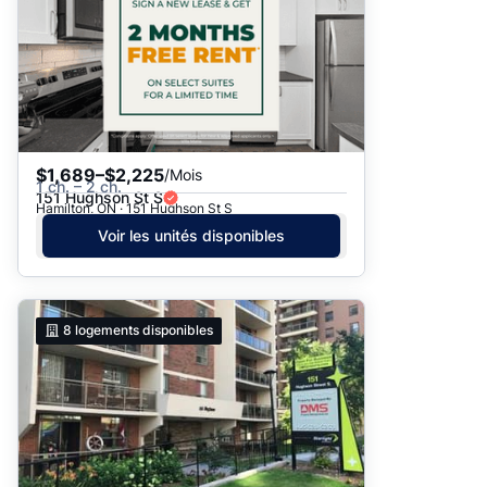
$1,689–$2,225
/Mois
1 ch. – 2 ch.
151 Hughson St S
Hamilton, ON · 151 Hughson St S
Voir les unités disponibles
8
logements disponibles