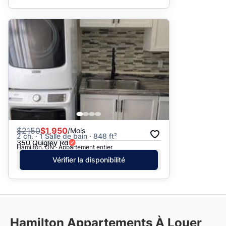
$
2150
$1,950
/Mois
2 ch. · 1 Salle de bain · 848 ft²
350 Quigley Rd
Hamilton, ON · Appartement entier
Vérifier la disponibilité
Hamilton
Appartements À Louer