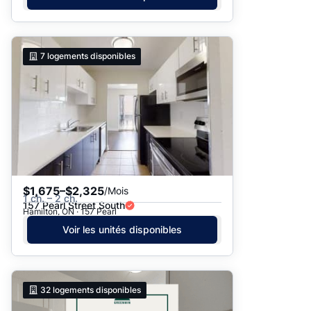
7
logements disponibles
$1,675–$2,325
/Mois
1 ch. – 2 ch.
157 Pearl Street South
Hamilton, ON · 157 Pearl
Voir les unités disponibles
32
logements disponibles