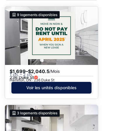
9
logements disponibles
$1,699–$2,040.5
/Mois
1 ch. – 2 ch.
236 Duke St
Hamilton, ON · 236 Duke St
Voir les unités disponibles
3
logements disponibles