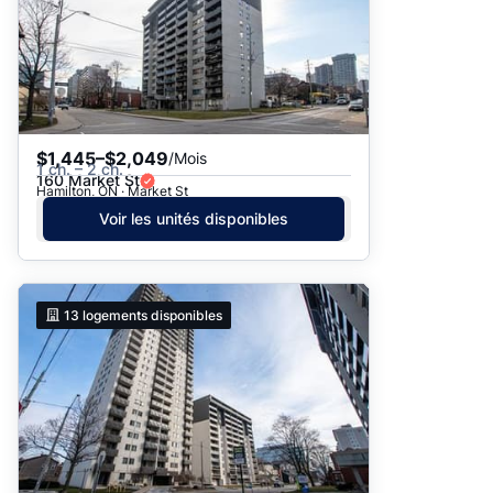
$1,445–$2,049
/Mois
1 ch. – 2 ch.
160 Market St
Hamilton, ON · Market St
Voir les unités disponibles
13
logements disponibles