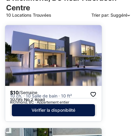
Centre
10 Locations Trouvées
Trier par: Suggéré
Suggéré
Date: les plus récents d’abord
Date: les plus anciens d’abord
Prix - $$$ à $
Prix - $ à $$$
$10
/Semaine
10 ch. · 10 Salle de bain · 10 ft²
10795 No 2 Road
Richmond, BC · Appartement entier
Vérifier la disponibilité