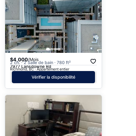
$4,000
/Mois
2 ch. · 2 Salle de bain · 780 ft²
7977 Lansdowne Rd
Richmond, BC · Appartement entier
Vérifier la disponibilité