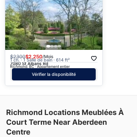
$
2300
$2,250
/Mois
1 ch. · 1 Salle de bain · 614 ft²
7080 St Albans Rd
Richmond, BC · Appartement entier
Vérifier la disponibilité
Richmond Locations Meublées À
Court Terme Near Aberdeen
Centre