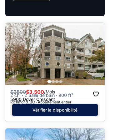
$
3800
$3,500
/Mois
2 ch. · 2 Salle de bain · 900 ft²
5900 Dover Crescent
Richmond, BC · Appartement entier
Vérifier la disponibilité