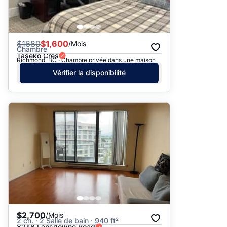
$
1680
$1,600
/Mois
Chambre
Taseko Cres
Richmond, BC · Chambre privée dans une maison
Vérifier la disponibilité
$2,700
/Mois
2 ch. · 2 Salle de bain · 940 ft²
8248 Lansdowne Road