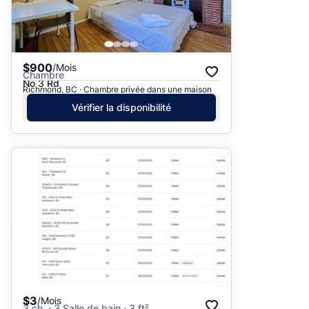
$900
/Mois
Chambre
No 3 Rd
Richmond, BC · Chambre privée dans une maison
Vérifier la disponibilité
$3
/Mois
3 ch. · 3 Salle de bain · 3 ft²