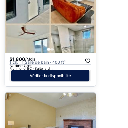
$1,800
/Mois
1 ch. · 1 Salle de bain · 400 ft²
Nadine Cres
Richmond, BC · Suite jardin
Vérifier la disponibilité