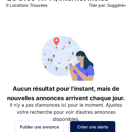
0 Locations Trouvées
Trier par: Suggéré
Suggéré
Date: les plus récents d’abord
Date: les plus anciens d’abord
Prix - $$$ à $
Prix - $ à $$$
Aucun résultat pour l’instant, mais de
nouvelles annonces arrivent chaque jour.
Il n’y a pas d’annonces ici pour le moment. Ajustez
votre recherche pour voir d’autres annonces
disponibles.
Publier une annonce
Créer une alerte