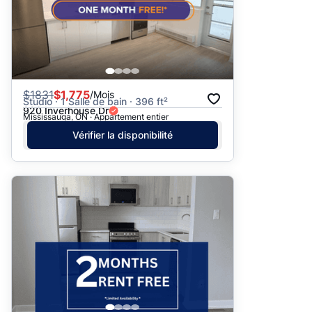
$
1831
$1,775
/Mois
Studio · 1 Salle de bain · 396 ft²
920 Inverhouse Dr
Mississauga, ON · Appartement entier
Vérifier la disponibilité