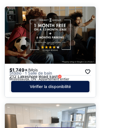
Suggéré
Date: les plus récents d’abord
Date: les plus anciens d’abord
Prix - $$$ à $
Prix - $ à $$$
$1,749+
/Mois
Studio · 1 Salle de bain
212 Lakeshore Road East
Mississauga, ON · Appartement entier
Vérifier la disponibilité