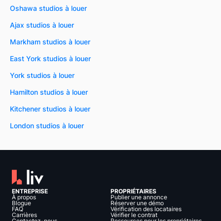
Oshawa studios à louer
Ajax studios à louer
Markham studios à louer
East York studios à louer
York studios à louer
Hamilton studios à louer
Kitchener studios à louer
London studios à louer
ENTREPRISE
PROPRIÉTAIRES
À propos
Publier une annonce
Blogue
Réserver une démo
FAQ
Vérification des locataires
Carrières
Vérifier le contrat
Contactez-nous
Ressources pour les propriétaires