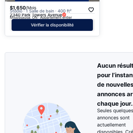
$1,650
/Mois
Studio · 1 Salle de bain · 400 ft²
2340 Park Towers Avenue
Mississauga, ON · Appartement entier
Vérifier la disponibilité
Aucun résul
pour l’instan
de nouvelle
annonces ar
chaque jour.
Seules quelque
annonces sont
actuellement
disponibles. Cr