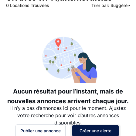
0 Locations Trouvées
Trier par: Suggéré
Suggéré
Date: les plus récents d’abord
Date: les plus anciens d’abord
Prix - $$$ à $
Prix - $ à $$$
Aucun résultat pour l’instant, mais de
nouvelles annonces arrivent chaque jour.
Il n’y a pas d’annonces ici pour le moment. Ajustez
votre recherche pour voir d’autres annonces
disponibles.
Publier une annonce
Créer une alerte