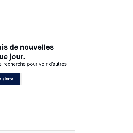
Prix - $$$ à $
Prix - $ à $$$
ais de nouvelles
e jour.
e recherche pour voir d’autres
 alerte