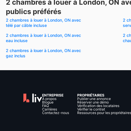
2 chambres à louer à London, ON av
publics préférés
2 chambres à louer à London, ON avec
2 c
télé par câble incluse
serv
2 chambres à louer à London, ON avec
2 c
eau incluse
chau
2 chambres à louer à London, ON avec
gaz inclus
ENTREPRISE
PROPRIÉTAIRES
À propos
Publier une annonce
Blogue
Réserver une démo
FAQ
Vérification des locataires
Carrières
Vérifier le contrat
Contactez-nous
Ressources pour les propriétaire