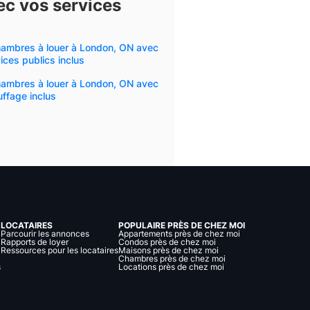
ec vos services
hambres à louer à London, ON avec
ices publics inclus
hambres à louer à London, ON avec
ffage inclus
LOCATAIRES
POPULAIRE PRÈS DE CHEZ MOI
Parcourir les annonces
Appartements près de chez moi
Rapports de loyer
Condos près de chez moi
Ressources pour les locataires
Maisons près de chez moi
Chambres près de chez moi
s
Locations près de chez moi