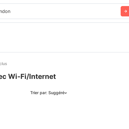
ndon
clus
c Wi-Fi/Internet
Trier par: Suggéré
Suggéré
Date: les plus récents d’abord
Date: les plus anciens d’abord