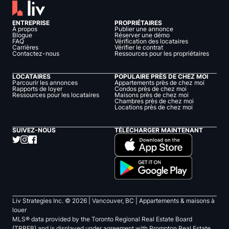
ENTREPRISE
PROPRIÉTAIRES
À propos
Publier une annonce
Blogue
Réserver une démo
FAQ
Vérification des locataires
Carrières
Vérifier le contrat
Contactez-nous
Ressources pour les propriétaires
LOCATAIRES
POPULAIRE PRÈS DE CHEZ MOI
Parcourir les annonces
Appartements près de chez moi
Rapports de loyer
Condos près de chez moi
Ressources pour les locataires
Maisons près de chez moi
Chambres près de chez moi
Locations près de chez moi
SUIVEZ-NOUS
TÉLÉCHARGER MAINTENANT
Liv Strategies Inc. ©
2026
| Vancouver, BC |
Appartements & maisons à
louer
MLS® data provided by the Toronto Regional Real Estate Board
(TRREB) and is displayed under agreement with Prompton Real Estate