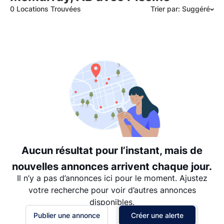
0 Locations Trouvées
Trier par: Suggéré
Suggéré
Date: les plus récents d’abord
Date: les plus anciens d’abord
Prix - $$$ à $
Prix - $ à $$$
Aucun résultat pour l’instant, mais de
nouvelles annonces arrivent chaque jour.
Il n’y a pas d’annonces ici pour le moment. Ajustez
votre recherche pour voir d’autres annonces
disponibles.
Publier une annonce
Créer une alerte