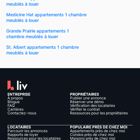
meublés à louer
Medicine Hat appartements 1 chambre
meublés à louer
Grande Prairie appartements 1
chambre meublés à louer
St. Albert appartements 1 chambre
meublés à louer
ENTREPRISE
PROPRIÉTAIRES
À propos
Publier une annonce
Blogue
Réserver une démo
FAQ
Vérification des locataires
Carrières
Vérifier le contrat
Contactez-nous
Ressources pour les propriétaires
LOCATAIRES
POPULAIRE PRÈS DE CHEZ MOI
Parcourir les annonces
Appartements près de chez moi
Rapports de loyer
Condos près de chez moi
Ressources pour les locataires
Maisons près de chez moi