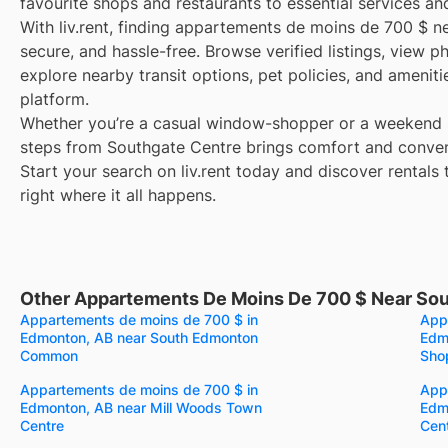
favourite shops and restaurants to essential services an
With liv.rent, finding appartements de moins de 700 $ n
secure, and hassle-free. Browse verified listings, view p
explore nearby transit options, pet policies, and amenit
platform.
Whether you’re a casual window-shopper or a weekend sp
steps from Southgate Centre brings comfort and conveni
Start your search on liv.rent today and discover rentals 
right where it all happens.
Other Appartements De Moins De 700 $ Near So
Appartements de moins de 700 $ in
App
Edmonton, AB near South Edmonton
Edm
Common
Sho
Appartements de moins de 700 $ in
App
Edmonton, AB near Mill Woods Town
Edm
Centre
Cen