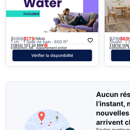
$
1109
$179
$
719
$69
/Mois
1 ch. · 1 Salle de bain · 600 ft²
Studio · 1 
11850 101 St NW
11819 106
Edmonton, AB · Appartement entier
Edmonton, AB
Vérifier la disponibilité
Aucun rés
l’instant,
nouvelle
arrivent c
Seules quelque