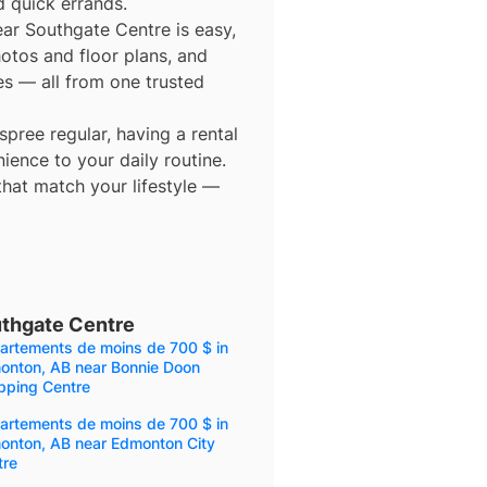
d quick errands.
ear Southgate Centre is easy,
hotos and floor plans, and
ies — all from one trusted
ree regular, having a rental
ence to your daily routine.
that match your lifestyle —
uthgate Centre
artements de moins de 700 $ in
onton, AB near Bonnie Doon
pping Centre
artements de moins de 700 $ in
onton, AB near Edmonton City
tre