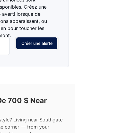
isponibles. Créez une
e averti lorsque de
ions apparaissent, ou
ien pour toucher les
mont.
Créer une alerte
e 700 $ Near
style? Living near Southgate
he corner — from your