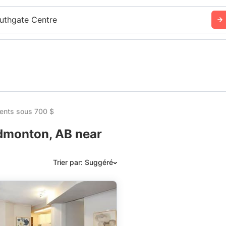
uthgate Centre
ents sous 700 $
dmonton, AB near
Trier par: Suggéré
Suggéré
Date: les plus récents d’abord
Date: les plus anciens d’abord