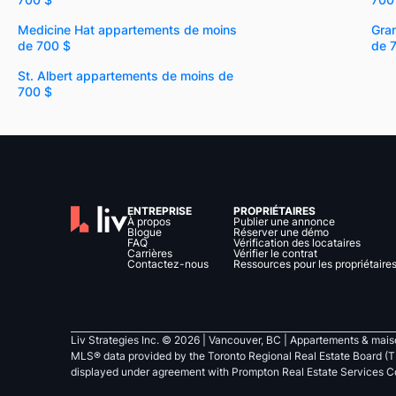
Medicine Hat appartements de moins
Gra
de 700 $
de 
St. Albert appartements de moins de
700 $
ENTREPRISE
PROPRIÉTAIRES
À propos
Publier une annonce
Blogue
Réserver une démo
FAQ
Vérification des locataires
Carrières
Vérifier le contrat
Contactez-nous
Ressources pour les propriétaire
Liv Strategies Inc. ©
2026
| Vancouver, BC |
Appartements & maiso
MLS® data provided by the Toronto Regional Real Estate Board (T
displayed under agreement with Prompton Real Estate Services C