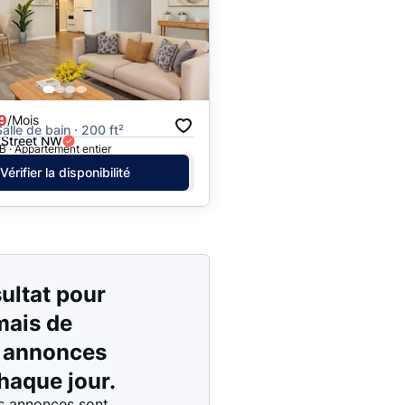
Prix - $$$ à $
Prix - $ à $$$
9
/Mois
Salle de bain · 200 ft²
 Street NW
 · Appartement entier
Vérifier la disponibilité
ultat pour
 mais de
s annonces
haque jour.
s annonces sont