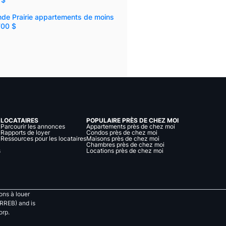
nde Prairie appartements de moins
700 $
LOCATAIRES
POPULAIRE PRÈS DE CHEZ MOI
Parcourir les annonces
Appartements près de chez moi
Rapports de loyer
Condos près de chez moi
Ressources pour les locataires
Maisons près de chez moi
Chambres près de chez moi
s
Locations près de chez moi
ns à louer
RREB) and is
orp.