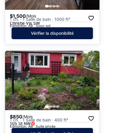
$1,500
/Mois
1 ch. · 1 Salle de bain · 1000 ft²
Christie Vis SW
Edmonton, AB · Sous-sol
Vérifier la disponibilité
$850
/Mois
1 ch. · 1 Salle de bain · 400 ft²
105 St NW
Edmonton, AB · Suite privée