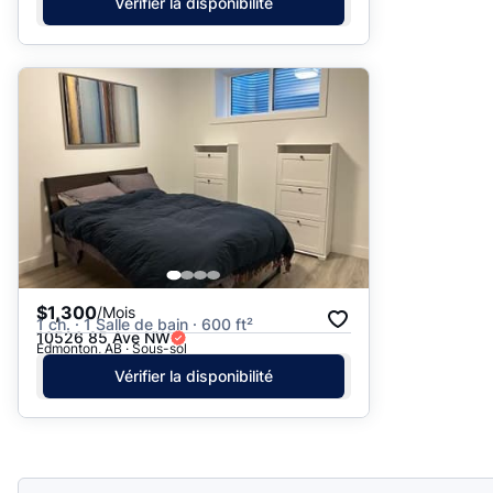
Vérifier la disponibilité
$1,300
/Mois
1 ch. · 1 Salle de bain · 600 ft²
10526 85 Ave NW
Edmonton, AB · Sous-sol
Vérifier la disponibilité