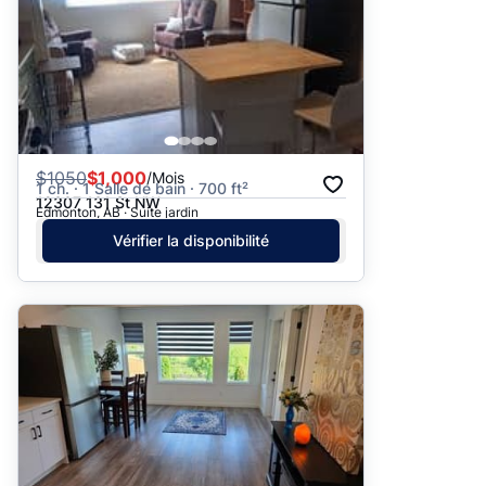
$
1050
$1,000
/Mois
1 ch. · 1 Salle de bain · 700 ft²
12307 131 St NW
Edmonton, AB · Suite jardin
Vérifier la disponibilité