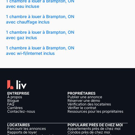
1 chambre à louer à Brampton, ON
avec eau incluse
1 chambre à louer à Brampton, ON
avec chauffage inclus
1 chambre à louer à Brampton, ON
avec gaz inclus
1 chambre à louer à Brampton, ON
avec wi-fi/internet inclus
ENTREPRISE
PROPRIÉTAIRES
À propos
Publier une annonce
Blogue
Réserver une démo
FAQ
Vérification des locataires
Carrières
Vérifier le contrat
Contactez-nous
Ressources pour les propriétaires
LOCATAIRES
POPULAIRE PRÈS DE CHEZ MOI
Parcourir les annonces
Appartements près de chez moi
Rapports de loyer
Condos près de chez moi