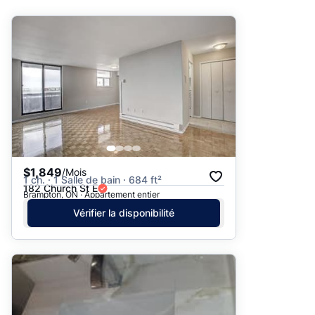
Suggéré
Date: les plus récents d’abord
Date: les plus anciens d’abord
Prix - $$$ à $
Prix - $ à $$$
$1,849
/Mois
1 ch. · 1 Salle de bain · 684 ft²
182 Church St E
Brampton, ON · Appartement entier
Vérifier la disponibilité