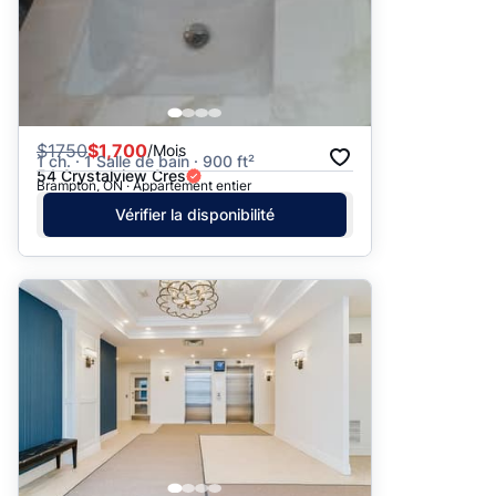
$
1750
$1,700
/Mois
1 ch. · 1 Salle de bain · 900 ft²
54 Crystalview Cres
Brampton, ON · Appartement entier
Vérifier la disponibilité