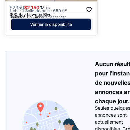
$
2350
$2,150
/Mois
1 ch. · 1 Salle de bain · 650 ft²
300 Ray Lawson Blvd
Brampton, ON · Appartement entier
Vérifier la disponibilité
Aucun résul
pour l’instan
de nouvelle
annonces ar
chaque jour.
Seules quelque
annonces sont
actuellement
disponibles. Cr