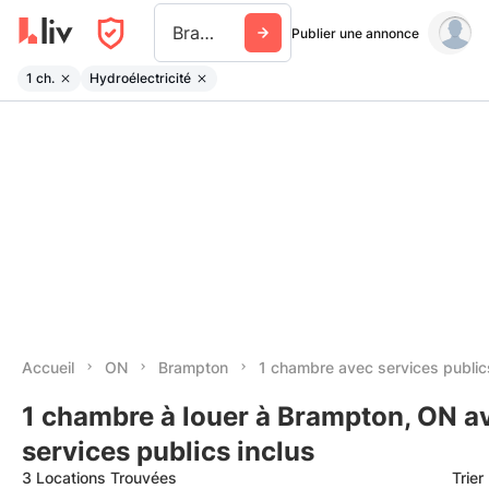
Brampton
Publier une annonce
1 ch.
Hydroélectricité
Accueil
ON
Brampton
1 chambre avec services public
1 chambre à louer à Brampton, ON a
services publics inclus
3 Locations Trouvées
Trier