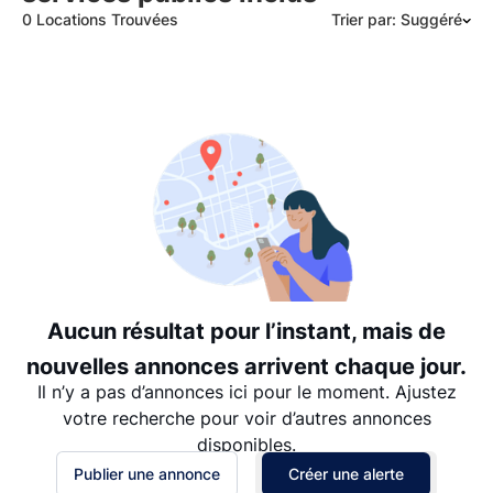
0 Locations Trouvées
Trier par: Suggéré
Suggéré
Date: les plus récents d’abord
Date: les plus anciens d’abord
Prix - $$$ à $
Prix - $ à $$$
Aucun résultat pour l’instant, mais de
nouvelles annonces arrivent chaque jour.
Il n’y a pas d’annonces ici pour le moment. Ajustez
votre recherche pour voir d’autres annonces
disponibles.
Publier une annonce
Créer une alerte