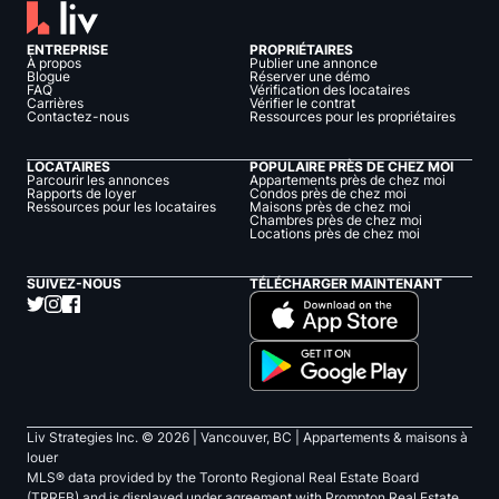
ENTREPRISE
PROPRIÉTAIRES
À propos
Publier une annonce
Blogue
Réserver une démo
FAQ
Vérification des locataires
Carrières
Vérifier le contrat
Contactez-nous
Ressources pour les propriétaires
LOCATAIRES
POPULAIRE PRÈS DE CHEZ MOI
Parcourir les annonces
Appartements près de chez moi
Rapports de loyer
Condos près de chez moi
Ressources pour les locataires
Maisons près de chez moi
Chambres près de chez moi
Locations près de chez moi
SUIVEZ-NOUS
TÉLÉCHARGER MAINTENANT
Liv Strategies Inc. ©
2026
| Vancouver, BC |
Appartements & maisons à
louer
MLS® data provided by the Toronto Regional Real Estate Board
(TRREB) and is displayed under agreement with Prompton Real Estate