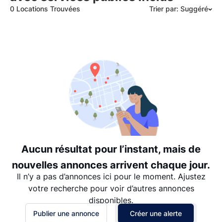
0 Locations Trouvées
Trier par: Suggéré
Suggéré
Date: les plus récents d’abord
Date: les plus anciens d’abord
Prix - $$$ à $
Prix - $ à $$$
Aucun résultat pour l’instant, mais de
nouvelles annonces arrivent chaque jour.
Il n’y a pas d’annonces ici pour le moment. Ajustez
votre recherche pour voir d’autres annonces
disponibles.
Publier une annonce
Créer une alerte