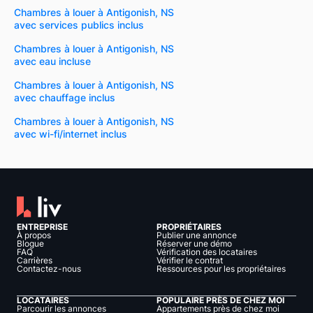
Chambres à louer à Antigonish, NS
avec services publics inclus
Chambres à louer à Antigonish, NS
avec eau incluse
Chambres à louer à Antigonish, NS
avec chauffage inclus
Chambres à louer à Antigonish, NS
avec wi-fi/internet inclus
ENTREPRISE
PROPRIÉTAIRES
À propos
Publier une annonce
Blogue
Réserver une démo
FAQ
Vérification des locataires
Carrières
Vérifier le contrat
Contactez-nous
Ressources pour les propriétaires
LOCATAIRES
POPULAIRE PRÈS DE CHEZ MOI
Parcourir les annonces
Appartements près de chez moi