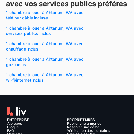
avec vos services publics préférés
1 chambre à louer à Ahtanum, WA avec
télé par câble incluse
1 chambre à louer à Ahtanum, WA avec
services publics inclus
1 chambre à louer à Ahtanum, WA avec
chauffage inclus
1 chambre à louer à Ahtanum, WA avec
gaz inclus
1 chambre à louer à Ahtanum, WA avec
wi-fi/internet inclus
ENTREPRISE
PROPRIÉTAIRES
À propos
Publier une annonce
Blogue
Réserver une démo
FAQ
Vérification des locataires