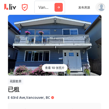
Vancouver
发布房源
查看 10 张照片
花园套房
已租
E 63rd Ave
,
Vancouver
,
BC