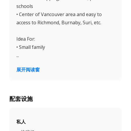
schools
• Center of Vancouver area and easy to
access to Richmond, Burnaby, Suri, etc.
Idea For:
• Small family
...
展开阅读窗
配套设施
私人