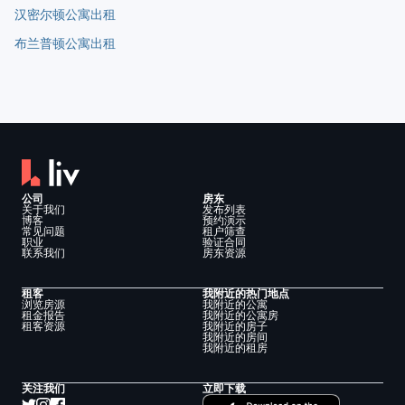
汉密尔顿公寓出租
布兰普顿公寓出租
公司
房东
关于我们
发布列表
博客
预约演示
常见问题
租户筛查
职业
验证合同
联系我们
房东资源
租客
我附近的热门地点
浏览房源
我附近的公寓
租金报告
我附近的公寓房
租客资源
我附近的房子
我附近的房间
我附近的租房
关注我们
立即下载