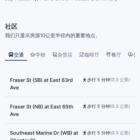
School, John Henderson Annex, Sir James Douglas
Annex, John Henderson Elementary School, David
Thompson Secondary School, J.W. Sexsmith
社区
Elementary School
我们只显示房源10公里半径内的重要地点。
交通
学校
杂货店
咖啡厅
餐厅
公
Fraser St (SB) at East 63rd
步行 5 分钟
(
0.3
公里
)
Ave
Fraser St (NB) at East 65th
步行 5 分钟
(
0.3
公里
)
Ave
Southeast Marine Dr (WB) at
步行 5 分钟
(
0.3
公里
)