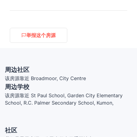
举报这个房源
周边社区
该房源靠近 Broadmoor, City Centre
周边学校
该房源靠近 St Paul School, Garden City Elementary
School, R.C. Palmer Secondary School, Kumon,
Morning Tree Language Centre, Howard DeBeck
Elementary, Steamoji, General Currie Elementary,
École Secondaire Hugh McRoberts Secondary School,
社区
W.D. Ferris Elementary School, James Whiteside