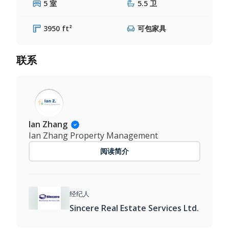
5 室
5.5 卫
3950 ft²
可包家具
联系
Ian Zhang
Ian Zhang Property Management
阅读简介
经纪人
Sincere Real Estate Services Ltd.