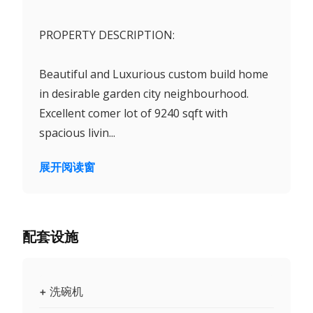
PROPERTY DESCRIPTION:
Beautiful and Luxurious custom build home
in desirable garden city neighbourhood.
Excellent comer lot of 9240 sqft with
spacious livin...
展开阅读窗
配套设施
+ 洗碗机