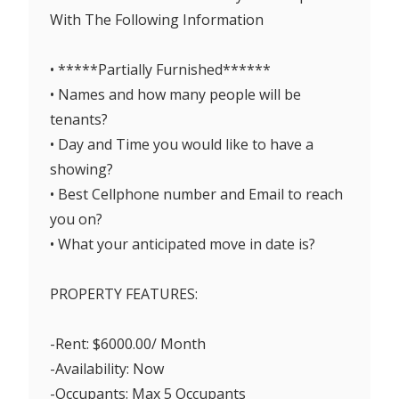
With The Following Information
• *****Partially Furnished******
• Names and how many people will be
tenants?
• Day and Time you would like to have a
showing?
• Best Cellphone number and Email to reach
you on?
• What your anticipated move in date is?
PROPERTY FEATURES:
-Rent: $6000.00/ Month
-Availability: Now
-Occupants: Max 5 Occupants