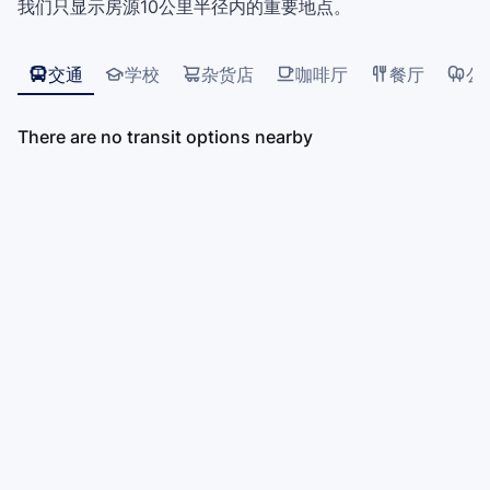
我们只显示房源10公里半径内的重要地点。
Elementary School, William T. Bridge Elementary
School, Maple Lane Elementary School, Matthew
McNair Secondary School, Richmond Secondary
交通
学校
杂货店
咖啡厅
餐厅
公
School
There are no transit options nearby