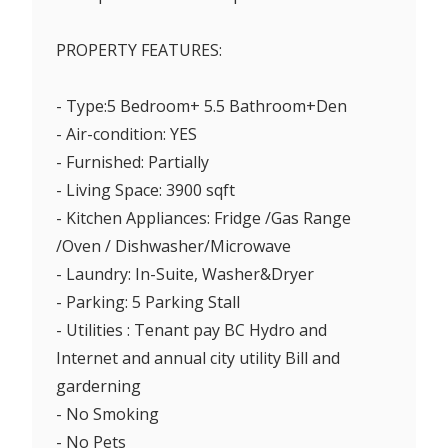
PROPERTY FEATURES:
- Type:5 Bedroom+ 5.5 Bathroom+Den
- Air-condition: YES
- Furnished: Partially
- Living Space: 3900 sqft
- Kitchen Appliances: Fridge /Gas Range
/Oven / Dishwasher/Microwave
- Laundry: In-Suite, Washer&Dryer
- Parking: 5 Parking Stall
- Utilities : Tenant pay BC Hydro and
Internet and annual city utility Bill and
garderning
- No Smoking
- No Pets