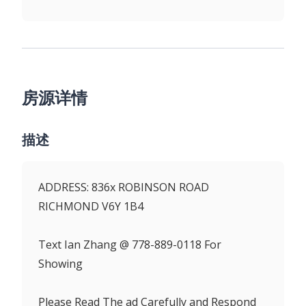
房源详情
描述
ADDRESS: 836x ROBINSON ROAD
RICHMOND V6Y 1B4
Text Ian Zhang @ 778-889-0118 For
Showing
Please Read The ad Carefully and Respond