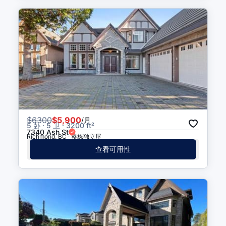
$
6300
$5,900
/月
5 卧 · 5 卫 · 3200 ft²
7340 Ash St
Richmond, BC · 整栋独立屋
查看可用性