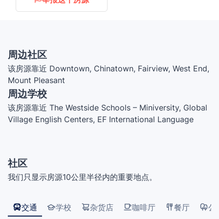
周边社区
该房源靠近 Downtown, Chinatown, Fairview, West End,
Mount Pleasant
周边学校
该房源靠近 The Westside Schools – Miniversity, Global
Village English Centers, EF International Language
Centre Vancouver, Northeastern University, Vancouver
Symphony Orchestra School of Music, Elsie Roy
Elementary School, Alexander Academy, Enjoy
社区
Canada, UBC Robson Square, šxʷwəq̓ʷəθət
我们只显示房源10公里半径内的重要地点。
Crosstown Elementary School, Pattison High School,
Cornerstone Community College, Adler University,
Light House Labs, International House Vancouver, SFU
交通
学校
杂货店
咖啡厅
餐厅
公
Goldcorp Centre for the Arts, VGC International