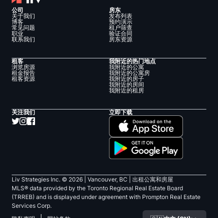
公司
房东
关于我们
发布列表
博客
预约演示
常见问题
租户筛查
职业
验证合同
联系我们
房东资源
租客
我附近的热门地点
浏览房源
我附近的公寓
租金报告
我附近的公寓房
租客资源
我附近的房子
我附近的房间
我附近的租房
关注我们
立即下载
Liv Strategies Inc. ©
2026
| Vancouver, BC |
出租公寓和房屋
MLS® data provided by the Toronto Regional Real Estate Board
(TRREB) and is displayed under agreement with Prompton Real Estate
Services Corp.