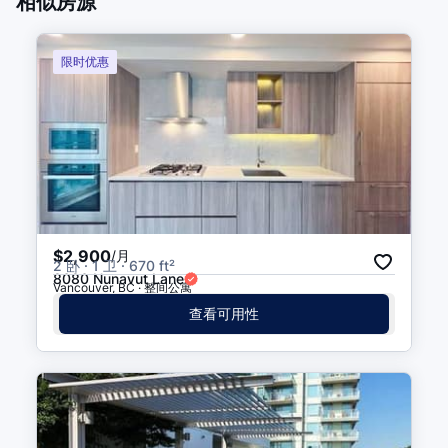
相似房源
Cambie St (NB) at Robson St
步行 5 分钟
(
0.3
公里
)
限时优惠
$2,900
/月
2 卧 · 1 卫 · 670 ft²
8080 Nunavut Lane
Vancouver, BC · 整间公寓
查看可用性