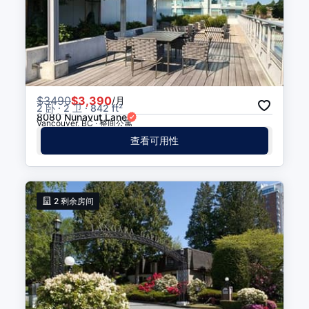
$
3490
$3,390
/月
2 卧 · 2 卫 · 842 ft²
8080 Nunavut Lane
Vancouver, BC · 整间公寓
查看可用性
2
剩余房间