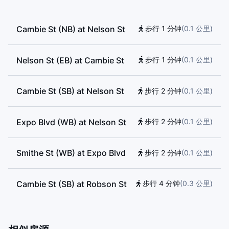
College, VGC Language School, Anchor Point
Montesorri, Vancouver Film School, Sino Bright School
Cambie St (NB) at Nelson St
步行 1 分钟
(
0.1
公里
)
BC, False Creek Elementary School, Lord Roberts
School Annex, ILAC College, Kumon, UBC Learning
Exchange, Canada Royal High School, collège
Nelson St (EB) at Cambie St
步行 1 分钟
(
0.1
公里
)
Educacentre, International Language Academy of
Canada, ILAC
Cambie St (SB) at Nelson St
步行 2 分钟
(
0.1
公里
)
Expo Blvd (WB) at Nelson St
步行 2 分钟
(
0.1
公里
)
Smithe St (WB) at Expo Blvd
步行 2 分钟
(
0.1
公里
)
Cambie St (SB) at Robson St
步行 4 分钟
(
0.3
公里
)
Pacific Blvd (EB) at
步行 4 分钟
(
0.3
公里
)
Marinaside Cres