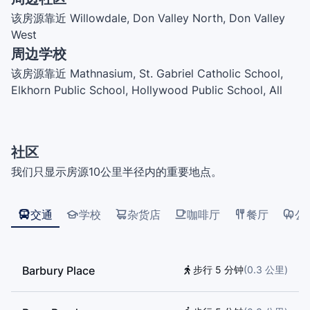
该房源靠近 Willowdale, Don Valley North, Don Valley
West
周边学校
该房源靠近 Mathnasium, St. Gabriel Catholic School,
Elkhorn Public School, Hollywood Public School, All
Star Driving School North York, Harrison Public
School, Dunlace Public School, Bayview Middle
School, Willowdale L.I.N.C., Windfields Junior High
社区
School, Central Montessori Schools, Toronto Central
我们只显示房源10公里半径内的重要地点。
Academy, Avondale Public School, St. Andrew's Junior
High School, York Mills Collegiate Institute
交通
学校
杂货店
咖啡厅
餐厅
公
Barbury Place
步行 5 分钟
(
0.3
公里
)