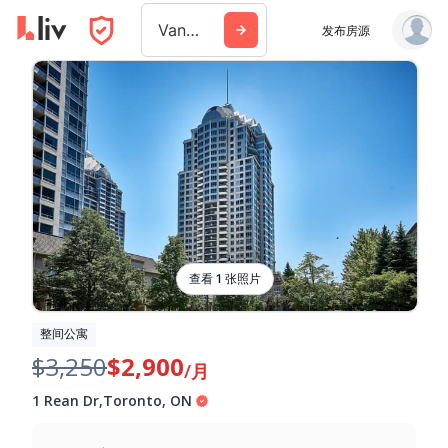
Vancouver
发布房源
查看 1 张照片
整间公寓
$3,250
$2,900
/月
1 Rean Dr
,
Toronto
,
ON