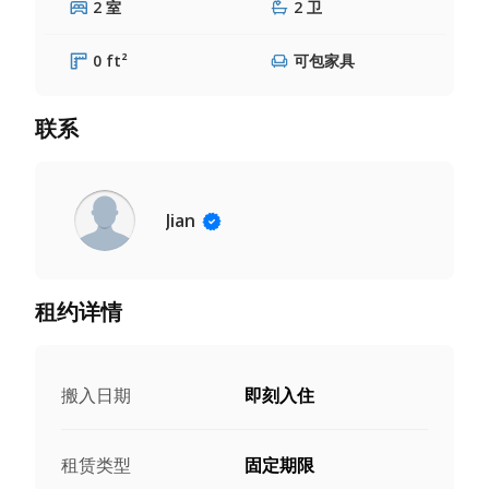
2 室
2 卫
0 ft²
可包家具
联系
Jian
租约详情
搬入日期
即刻入住
租赁类型
固定期限