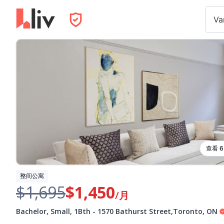
Va
查看 
整间公寓
$1,695
$1,450
/月
Bachelor, Small, 1Bth
-
1570 Bathurst Street
,
Toronto
,
ON