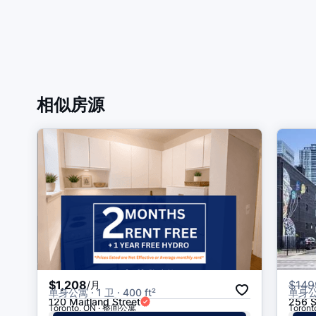
相似房源
$1,208
$
149
/月
单身公寓 · 1 卫 · 400 ft²
单身公寓 
120 Maitland Street
256 S
Toronto, ON · 整间公寓
Toron