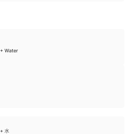
+ Water
+ 水