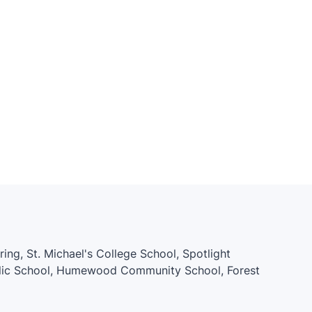
 St. Michael's College School, Spotlight
lic School, Humewood Community School, Forest
unity School, Bishop Strachan School, St. Alphonsus
Ana, Arrowsmith School, Forest Hill Junior and Senior