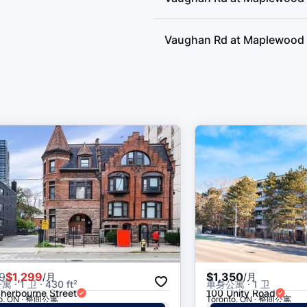
Vaughan Rd at Maplewood
Vaughan Rd at Louise Ave
Vaughan Rd at Louise Ave
Bathurst St at St Clair Ave
Bathurst St at Heathdale R
Bathurst St at St Clair Ave
9
$1,299
$1,350
/月
/月
· 1 卫 · 430 ft²
单身公寓 · 1 卫
Bathurst St at Heathdale R
herbourne Street
100 Unity Road
to, ON · 整间公寓
Toronto, ON · 整间公寓