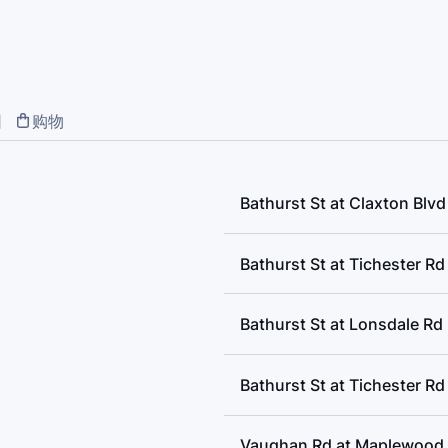
Public School, McMurrich Jun
Winona Drive Senior Public 
Academy, Davisville Junior P
Alternative Senior School, 
Oakwood Collegiate Institute
园
购物
Bathurst St at Claxton Blvd
Bathurst St at Tichester Rd
Bathurst St at Lonsdale Rd
Bathurst St at Tichester Rd
Vaughan Rd at Maplewood