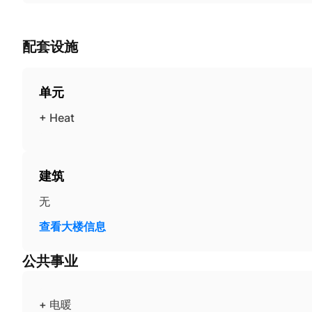
配套设施
单元
+ Heat
建筑
无
查看大楼信息
公共事业
+ 电暖