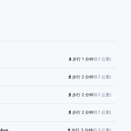
ior Public School, The Leo Baeck Day School,
School, Cedarvale Community School, Waldorf
ublic School, Brown Junior Public School, Spectrum
Upper Canada College, Rawlinson Community School,
步行 1 分钟
(
0.1
公里
)
步行 2 分钟
(
0.1
公里
)
步行 2 分钟
(
0.1
公里
)
步行 2 分钟
(
0.1
公里
)
 Ave
步行 3 分钟
(
0.2
公里
)