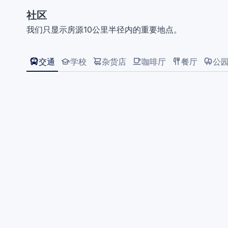
社区
我们只显示房源10公里半径内的重要地点。
交通
学校
杂货店
咖啡厅
餐厅
公