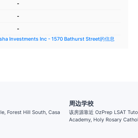
-
-
-
sha Investments Inc - 1570 Bathurst Street
的信息
周边学校
Forest Hill South, Casa
该房源靠近 OzPrep LSAT Tutoring,
Academy, Holy Rosary Catho
Hill Tutoring, Hillcrest Comm
Catholic School, Violin with 