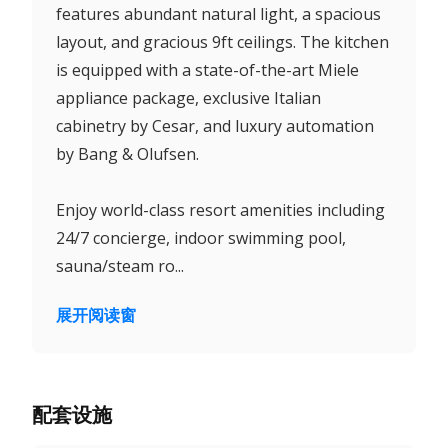
features abundant natural light, a spacious
layout, and gracious 9ft ceilings. The kitchen
is equipped with a state-of-the-art Miele
appliance package, exclusive Italian
cabinetry by Cesar, and luxury automation
by Bang & Olufsen.
Enjoy world-class resort amenities including
24/7 concierge, indoor swimming pool,
sauna/steam ro...
展开阅读窗
配套设施