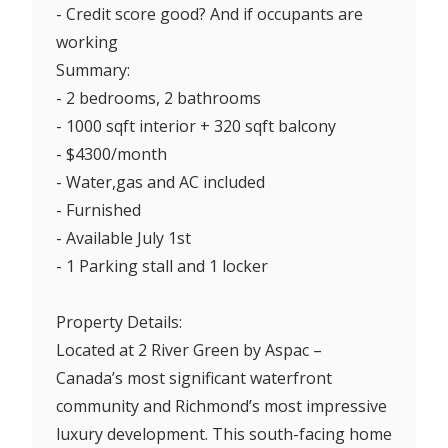
- Credit score good? And if occupants are
working
Summary:
- 2 bedrooms, 2 bathrooms
- 1000 sqft interior + 320 sqft balcony
- $4300/month
- Water,gas and AC included
- Furnished
- Available July 1st
- 1 Parking stall and 1 locker
Property Details:
Located at 2 River Green by Aspac –
Canada’s most significant waterfront
community and Richmond’s most impressive
luxury development. This south-facing home