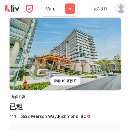
Vancouver
发布房源
查看 19 张照片
整间公寓
已租
411
-
6688 Pearson Way
,
Richmond
,
BC