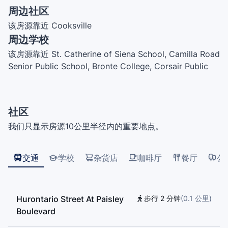
周边社区
该房源靠近 Cooksville
周边学校
该房源靠近 St. Catherine of Siena School, Camilla Road
Senior Public School, Bronte College, Corsair Public
School, Floradale Public School, TEAM School, Code
Ninjas, Sylvan Learning, St. Timothy School, Art of
Good Drivers Training Centre, Kumon, Early Bird
社区
Driving School, JS Music, Clifton Public School, Tiny
我们只显示房源10公里半径内的重要地点。
Treasure Mississauga Montessori School, T. L. Kennedy
Secondary School, Queen Elizabeth Senior Public
School, Munden Park Public School
交通
学校
杂货店
咖啡厅
餐厅
公
Hurontario Street At Paisley
步行 2 分钟
(
0.1
公里
)
Boulevard