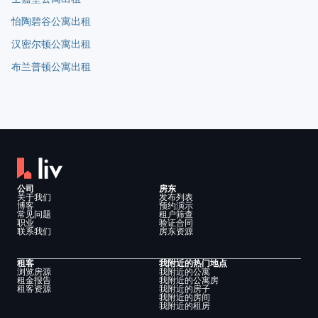
怡陶碧谷公寓出租
汉密尔顿公寓出租
布兰普顿公寓出租
公司
房东
关于我们
发布列表
博客
预约演示
常见问题
租户筛查
职业
验证合同
联系我们
房东资源
租客
我附近的热门地点
浏览房源
我附近的公寓
租金报告
我附近的公寓房
租客资源
我附近的房子
我附近的房间
我附近的租房