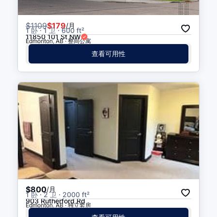
$
1109
$179
/月
1 卧 · 1 卫 · 600 ft²
11850 101 St NW
Edmonton, AB · 整间公寓
查看可用性
$800
/月
1 卧 · 2 卫 · 2000 ft²
903 Rutherford Rd
Edmonton, AB · 独立套房