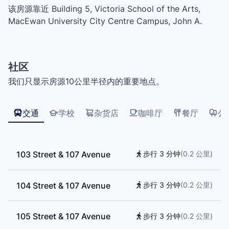
该房源靠近 Building 5, Victoria School of the Arts,
MacEwan University City Centre Campus, John A.
McDougall School, Centre High, St. Joseph High
School, Sacred Heart Centre, St. Catherine Catholic
School, McCauley Elementary School, Learning Store
社区
at Londonderry, Boys & Girls Clubs of Edmonton,
我们只显示房源10公里半径内的重要地点。
School Of Discovery, City University of Seattle in
Canada, Norwood Elementary School, St. Teresa of
Calcutta Elementary School, Alex Taylor Elementary
交通
学校
杂货店
咖啡厅
餐厅
公
School
103 Street & 107 Avenue
步行 3 分钟
(
0.2
公里
)
104 Street & 107 Avenue
步行 3 分钟
(
0.2
公里
)
105 Street & 107 Avenue
步行 3 分钟
(
0.2
公里
)