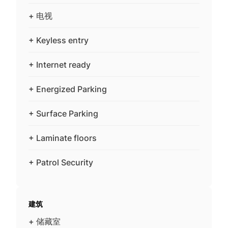
+ 电视
+ Keyless entry
+ Internet ready
+ Energized Parking
+ Surface Parking
+ Laminate floors
+ Patrol Security
建筑
+ 储藏室