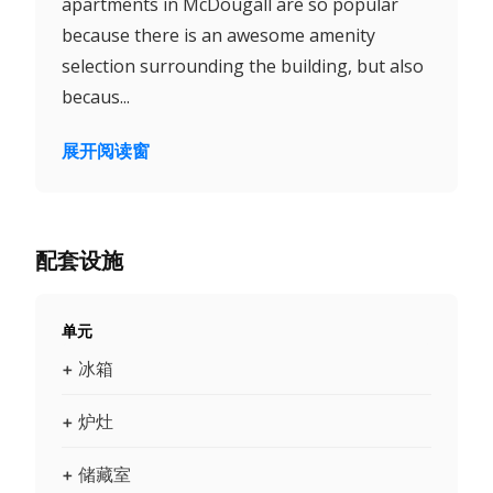
apartments in McDougall are so popular
because there is an awesome amenity
selection surrounding the building, but also
becaus...
展开阅读窗
配套设施
单元
+ 冰箱
+ 炉灶
+ 储藏室